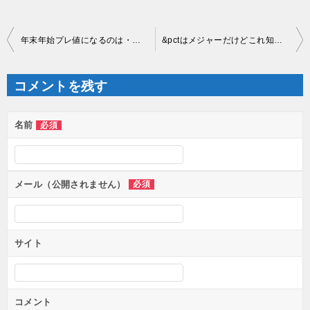
投
年末年始プレ値になるのは・・・
&pctはメジャーだけどこれ知ってる？
稿
ナ
ビ
ゲ
コメントを残す
ー
シ
ョ
ン
名前
必須
メール（公開されません）
必須
サイト
コメント