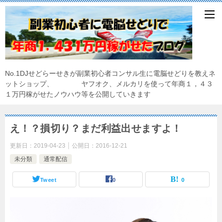
No.1DJせどらーせきが副業初心者コンサル生に電脳せどりを教えネ
ットショップ、 ヤフオク、メルカリを使って年商１，４３
１万円稼がせたノウハウ等を公開していきます
え！？損切り？まだ利益出せますよ！
更新日：
2019-04-23
公開日：
2016-12-21
未分類
通常配信
Tweet
0
0