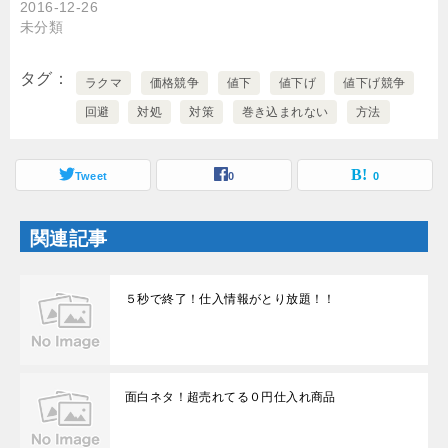
ィ
く
2016-12-26
ン
だ
未分類
ド
さ
ウ
い
で
(
開
新
タグ
き
し
ラクマ
価格競争
値下
値下げ
値下げ競争
ま
い
す
ウ
回避
対処
対策
巻き込まれない
方法
)
ィ
ン
ド
ウ
で
Tweet
0
0
開
き
ま
す
関連記事
)
５秒で終了！仕入情報がとり放題！！
面白ネタ！超売れてる０円仕入れ商品