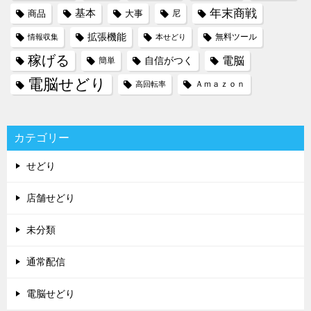
年末商戦
基本
商品
大事
尼
拡張機能
無料ツール
情報収集
本せどり
稼げる
電脳
自信がつく
簡単
電脳せどり
Ａｍａｚｏｎ
高回転率
カテゴリー
せどり
店舗せどり
未分類
通常配信
電脳せどり