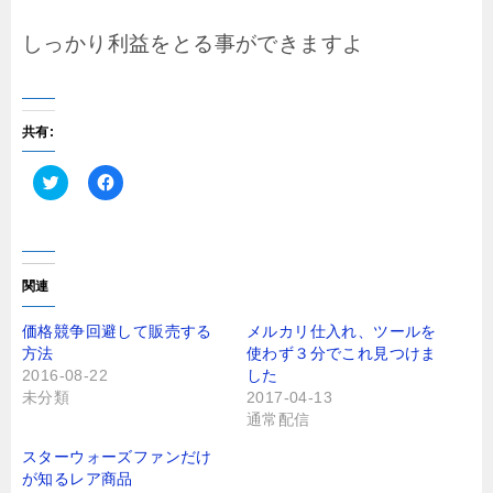
しっかり利益をとる事ができますよ
共有:
ク
F
リ
a
ッ
c
ク
e
し
b
て
o
T
o
関連
w
k
i
で
t
共
価格競争回避して販売する
メルカリ仕入れ、ツールを
t
有
方法
使わず３分でこれ見つけま
e
す
r
る
2016-08-22
した
で
に
未分類
2017-04-13
共
は
有
ク
通常配信
(
リ
新
ッ
し
ク
スターウォーズファンだけ
い
し
が知るレア商品
ウ
て