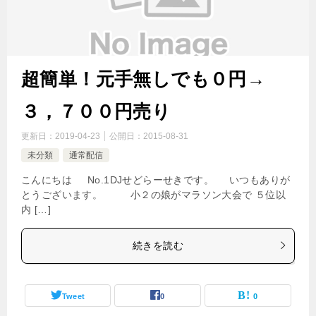
超簡単！元手無しでも０円→
３，７００円売り
更新日：
2019-04-23
公開日：
2015-08-31
未分類
通常配信
こんにちは No.1DJせどらーせきです。 いつもありが
とうございます。 小２の娘がマラソン大会で ５位以
内 […]
続きを読む
Tweet
0
0