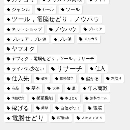
ジャンル
ツール
セール
ツール，電脳せどり，ノウハウ
ノウハウ
ネットショップ
プレミア
プレミア，プレ値
プレ値
メルカリ
ヤフオク
ヤフオク，電脳せどり，ツール，リサーチ
リサーチ
仕入
ライバル少ない
仕入先
儲かる
価格競争
刈取り
価格
年末商戦
基本
商品
大事
尼
拡張機能
無料ツール
情報収集
本せどり
稼げる
電脳
自信がつく
簡単
電脳せどり
Ａｍａｚｏｎ
高回転率