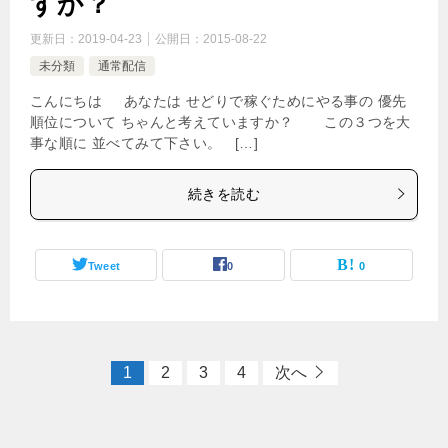
すか？
更新日：
2019-04-23
公開日：
2015-08-22
未分類
通常配信
こんにちは あなたは せどりで稼ぐためにやる事の 優先
順位について ちゃんと考えていますか？ この３つを大
事な順に 並べてみて下さい。 […]
続きを読む
Tweet
0
0
1
2
3
4
次へ