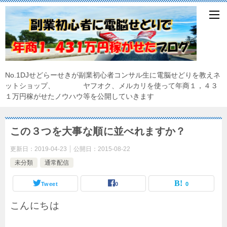
No.1DJせどらーせきが副業初心者コンサル生に電脳せどりを教えネ
ットショップ、 ヤフオク、メルカリを使って年商１，４３
１万円稼がせたノウハウ等を公開していきます
この３つを大事な順に並べれますか？
更新日：
2019-04-23
公開日：
2015-08-22
未分類
通常配信
Tweet
0
0
こんにちは