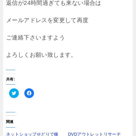
返信が24時間過ぎても来ない場合は
メールアドレスを変更して再度
ご連絡下さいますよう
よろしくお願い致します。
共有:
ク
F
リ
a
ッ
c
ク
e
し
b
て
o
T
o
関連
w
k
i
で
t
共
ネットショップせどりで稼
DVDアウトレットリサーチ