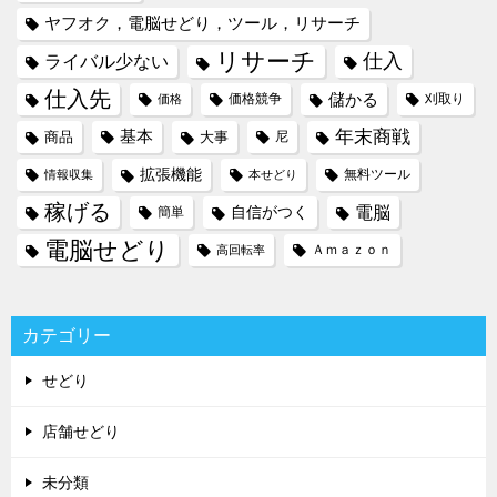
ヤフオク，電脳せどり，ツール，リサーチ
リサーチ
仕入
ライバル少ない
仕入先
儲かる
価格競争
刈取り
価格
年末商戦
基本
商品
大事
尼
拡張機能
無料ツール
情報収集
本せどり
稼げる
電脳
自信がつく
簡単
電脳せどり
Ａｍａｚｏｎ
高回転率
カテゴリー
せどり
店舗せどり
未分類