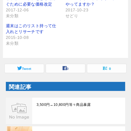
t
有
ぐために必要な価格改定
やってますか？
e
す
r
る
2017-12-06
2017-10-23
で
に
未分類
せどり
共
は
有
ク
(
リ
週末はこのリスト持って仕
新
ッ
し
ク
入れとリサーチです
い
し
2015-10-08
ウ
て
ィ
く
未分類
ン
だ
ド
さ
ウ
い
で
(
開
新
き
し
ま
Tweet
い
0
0
す
ウ
)
ィ
ン
ド
関連記事
ウ
で
開
き
ま
3,500円→10,800円等々商品暴露
す
)