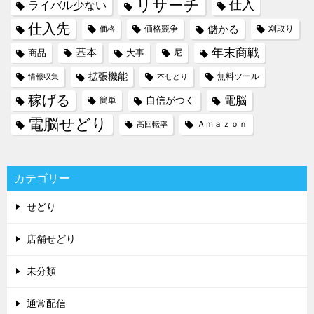
リサーチ
仕入
ライバル少ない
仕入先
儲かる
価格競争
刈取り
価格
年末商戦
基本
商品
大事
尼
拡張機能
無料ツール
情報収集
本せどり
稼げる
電脳
自信がつく
簡単
電脳せどり
Ａｍａｚｏｎ
高回転率
カテゴリー
せどり
店舗せどり
未分類
通常配信