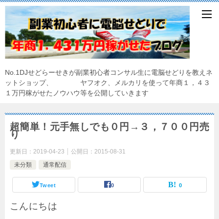
No.1DJせどらーせきが副業初心者コンサル生に電脳せどりを教えネ
ットショップ、 ヤフオク、メルカリを使って年商１，４３
１万円稼がせたノウハウ等を公開していきます
超簡単！元手無しでも０円→３，７００円売
り
更新日：
2019-04-23
公開日：
2015-08-31
未分類
通常配信
Tweet
0
0
こんにちは