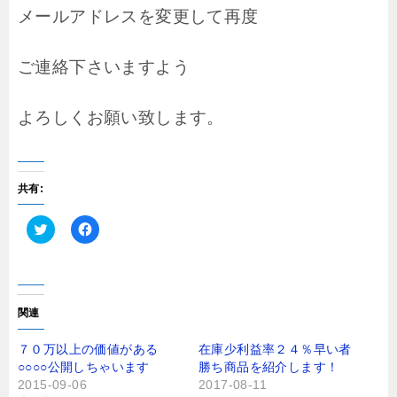
メールアドレスを変更して再度
ご連絡下さいますよう
よろしくお願い致します。
共有:
ク
F
リ
a
ッ
c
ク
e
し
b
て
o
T
o
関連
w
k
i
で
t
共
７０万以上の価値がある
在庫少利益率２４％早い者
t
有
○○○○公開しちゃいます
勝ち商品を紹介します！
e
す
r
る
2015-09-06
2017-08-11
で
に