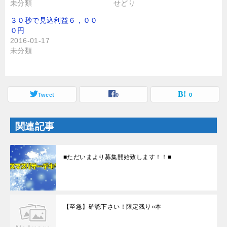
未分類
せどり
共
は
有
ク
(
リ
３０秒で見込利益６，００
新
ッ
し
ク
０円
い
し
2016-01-17
ウ
て
ィ
く
未分類
ン
だ
ド
さ
ウ
い
で
(
開
新
き
し
ま
Tweet
い
0
0
す
ウ
)
ィ
ン
ド
関連記事
ウ
で
開
き
ま
■ただいまより募集開始致します！！■
す
)
【至急】確認下さい！限定残り○本