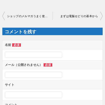
投
ショップのメルマガうまく使いこなしてます？
まずは電脳せどりの基本から
稿
ナ
ビ
ゲ
コメントを残す
ー
シ
ョ
ン
名前
必須
メール（公開されません）
必須
サイト
コメント