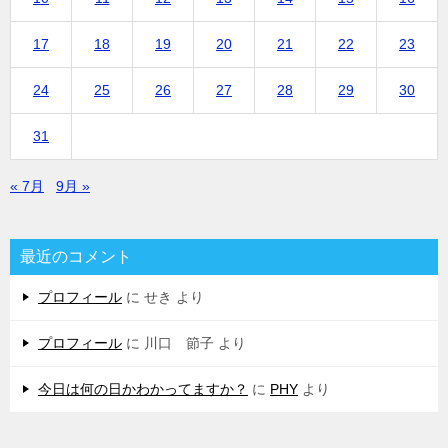
17
18
19
20
21
22
23
24
25
26
27
28
29
30
31
« 7月
9月 »
最近のコメント
プロフィール
に
せき
より
プロフィール
に
川口 節子
より
今日は何の日かわかってますか？
に
PHY
より