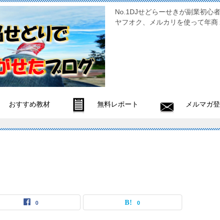
No.1DJせどらーせきが副
ヤフオク、メルカリを使って年商
おすすめ教材
無料レポート
メルマガ登
ら
0
0