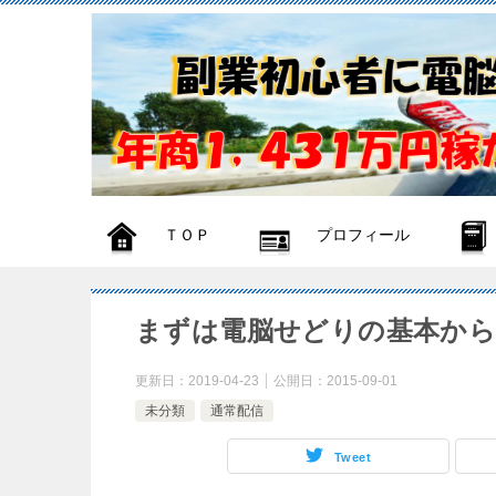
ＴＯＰ
プロフィール
まずは電脳せどりの基本か
更新日：
2019-04-23
公開日：
2015-09-01
未分類
通常配信
Tweet