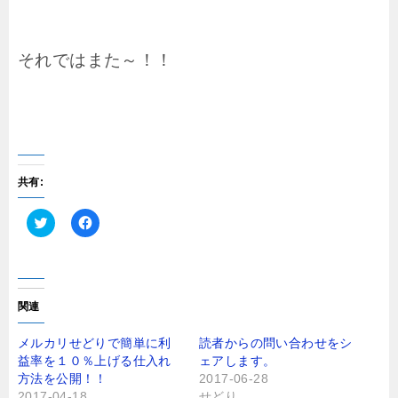
それではまた～！！
共有:
ク
F
リ
a
ッ
c
ク
e
し
b
て
o
T
o
関連
w
k
i
で
t
共
メルカリせどりで簡単に利
読者からの問い合わせをシ
t
有
益率を１０％上げる仕入れ
ェアします。
e
す
r
る
方法を公開！！
2017-06-28
で
に
2017-04-18
せどり
共
は