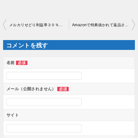
投
メルカリせどり利益率３０％越えは当たり前の魔法のキーワードを教えます
Amazonで特典抜かれて返品された？対処法教えます
稿
ナ
ビ
ゲ
コメントを残す
ー
シ
ョ
ン
名前
必須
メール（公開されません）
必須
サイト