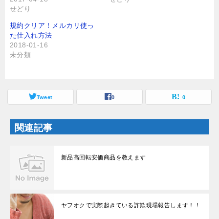
有
ク
せどり
(
リ
新
ッ
し
ク
規約クリア！メルカリ使っ
い
し
た仕入れ方法
ウ
て
ィ
く
2018-01-16
ン
だ
未分類
ド
さ
ウ
い
で
(
開
新
き
し
ま
い
す
ウ
Tweet
0
0
)
ィ
ン
ド
ウ
関連記事
で
開
き
ま
す
新品高回転安価商品を教えます
)
ヤフオクで実際起きている詐欺現場報告します！！