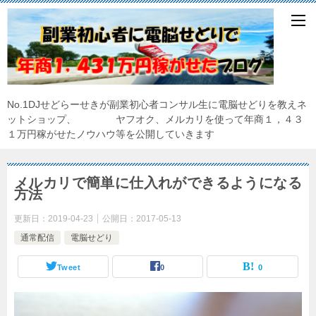
No.1DJせどらーせきが副業初心者コンサル生に電脳せどりを教えネ
ットショップ、 ヤフオク、メルカリを使って年商１，４３
１万円稼がせたノウハウ等を公開していきます
メルカリで簡単に仕入れができるようになる
方法
更新日：
2019-04-23
公開日：
2017-05-13
通常配信
電脳せどり
Tweet
0
0