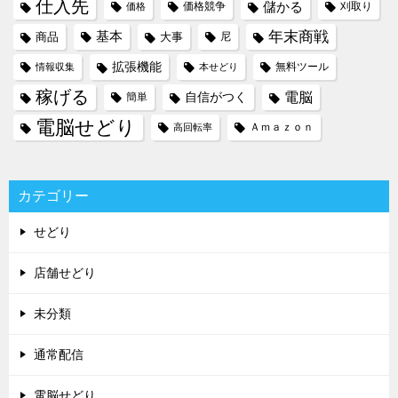
仕入先
儲かる
価格競争
刈取り
価格
年末商戦
基本
商品
大事
尼
拡張機能
無料ツール
情報収集
本せどり
稼げる
電脳
自信がつく
簡単
電脳せどり
Ａｍａｚｏｎ
高回転率
カテゴリー
せどり
店舗せどり
未分類
通常配信
電脳せどり