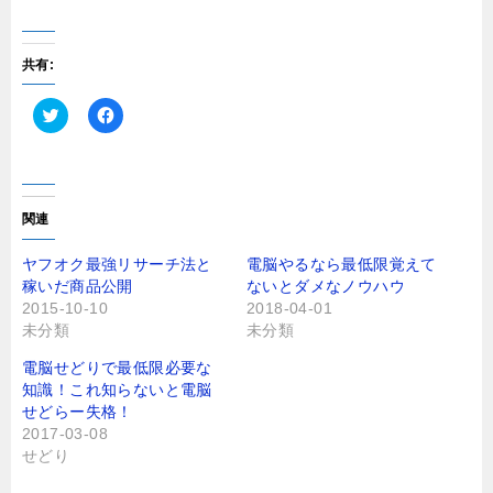
共有:
ク
F
リ
a
ッ
c
ク
e
し
b
て
o
T
o
関連
w
k
i
で
t
共
ヤフオク最強リサーチ法と
電脳やるなら最低限覚えて
t
有
稼いだ商品公開
ないとダメなノウハウ
e
す
r
る
2015-10-10
2018-04-01
で
に
未分類
未分類
共
は
有
ク
(
リ
電脳せどりで最低限必要な
新
ッ
し
ク
知識！これ知らないと電脳
い
し
せどらー失格！
ウ
て
ィ
く
2017-03-08
ン
だ
せどり
ド
さ
ウ
い
で
(