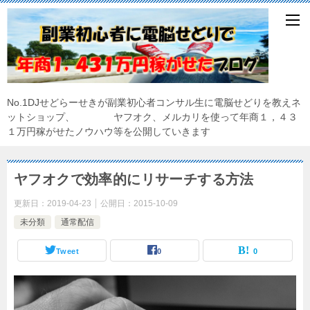
No.1DJせどらーせきが副業初心者コンサル生に電脳せどりを教えネ
ットショップ、 ヤフオク、メルカリを使って年商１，４３
１万円稼がせたノウハウ等を公開していきます
ヤフオクで効率的にリサーチする方法
更新日：
2019-04-23
公開日：
2015-10-09
未分類
通常配信
Tweet
0
0