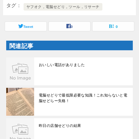
開
新
タグ
き
し
ヤフオク，電脳せどり，ツール，リサーチ
ま
い
す
ウ
)
ィ
ン
ド
Tweet
0
0
ウ
で
開
き
関連記事
ま
す
)
おいしい電話がありました
電脳せどりで最低限必要な知識！これ知らないと電
脳せどらー失格！
昨日の店舗せどりの結果