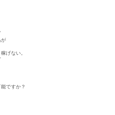
い
品が
ら稼げない。
い
可能ですか？
。