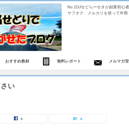
No.1DJせどらーせきが副
ヤフオク、メルカリを使って年商
おすすめ教材
無料レポート
メルマガ登
下さい
0
0