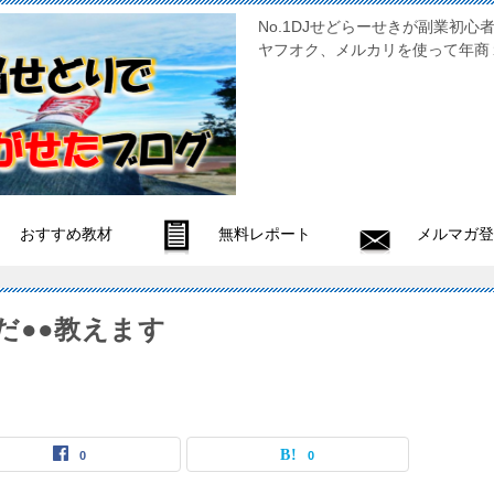
No.1DJせどらーせきが副
ヤフオク、メルカリを使って年商
おすすめ教材
無料レポート
メルマガ登
だ●●教えます
0
0