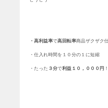
・高利益率
で
高回転率
商品ザクザク
・仕入れ時間を１０分の１に短縮
・たった
３分
で
利益１０，０００円