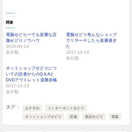
リ
a
ッ
c
ク
e
し
b
て
o
T
o
関連
w
k
i
で
t
共
電脳せどらーでも楽勝な店
電脳せどり色んなショップ
t
有
舗せどりノウハウ
でリサーチしたら楽勝過ぎ
e
す
r
る
2018-03-14
た
で
に
未分類
2017-12-14
共
は
有
ク
未分類
(
リ
新
ッ
し
ク
ネットショップせどりにつ
い
し
いての読者からのQ＆Aと
ウ
て
ィ
く
DVDアウトレット楽勝攻略
ン
だ
2017-12-13
ド
さ
ウ
い
未分類
で
(
開
新
き
し
ま
い
タグ
おすすめ
インターネットせどり
す
ウ
)
ィ
ネットショップせどり
店舗
新品せどり
電脳
ン
ド
ウ
で