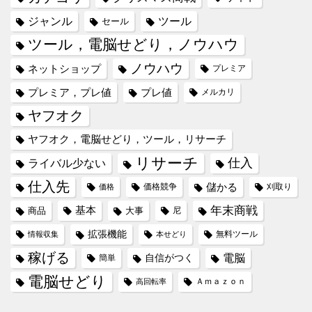
ジャンル
ツール
セール
ツール，電脳せどり，ノウハウ
ノウハウ
ネットショップ
プレミア
プレミア，プレ値
プレ値
メルカリ
ヤフオク
ヤフオク，電脳せどり，ツール，リサーチ
リサーチ
仕入
ライバル少ない
仕入先
儲かる
価格競争
刈取り
価格
年末商戦
基本
商品
大事
尼
拡張機能
無料ツール
情報収集
本せどり
稼げる
電脳
自信がつく
簡単
電脳せどり
Ａｍａｚｏｎ
高回転率