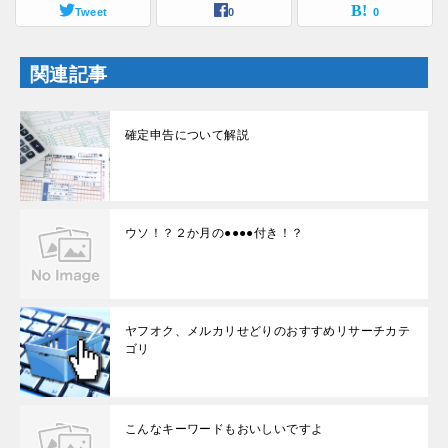
開
Tweet
0
0
き
ま
す
)
関連記事
確定申告について解説
ウソ！？２か月の●●●●付き！？
ヤフオク、メルカリせどりのおすすめリサーチカテ
ゴリ
こんなキーワードもおいしいですよ