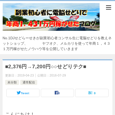
No.1DJせどらーせきが副業初心者コンサル生に電脳せどりを教えネ
ットショップ、 ヤフオク、メルカリを使って年商１，４３
１万円稼がせたノウハウ等を公開していきます
■2,376円→7,200円○○せどりテク■
更新日：
2019-04-23
公開日：
2016-07-29
未分類
通常配信
Tweet
0
0
こんにちは！