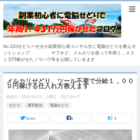
No.1DJせどらーせきが副業初心者コンサル生に電脳せどりを教えネ
ットショップ、 ヤフオク、メルカリを使って年商１，４３
１万円稼がせたノウハウ等を公開していきます
メルカリせどり、ツール不要で分給１，００
０円稼げる仕入れ方教えます
更新日：
2019-04-23
公開日：
2017-04-17
せどり
通常配信
電脳せどり
Tweet
0
0