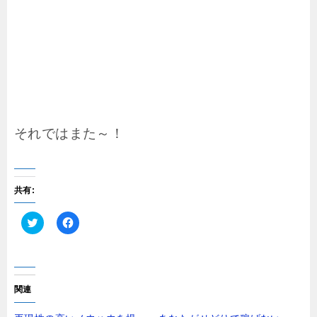
それではまた～！
共有:
ク
F
リ
a
ッ
c
ク
e
し
b
て
o
T
o
関連
w
k
i
で
t
共