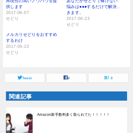
再現性の高いノウハウを提
あなたがせどりで稼げない
t
有
供します
悩みは●●●するだけで解決で
e
す
r
る
2017-06-07
きます。
で
に
せどり
2017-06-23
共
は
有
ク
せどり
(
リ
新
ッ
し
ク
メルカリせどりをおすすめ
い
し
するわけ
ウ
て
ィ
く
2017-05-22
ン
だ
せどり
ド
さ
ウ
い
で
(
開
新
き
し
ま
い
す
ウ
Tweet
0
0
)
ィ
ン
ド
ウ
関連記事
で
開
き
ま
す
Amazon新手数料多く取られてた！！！！！
)