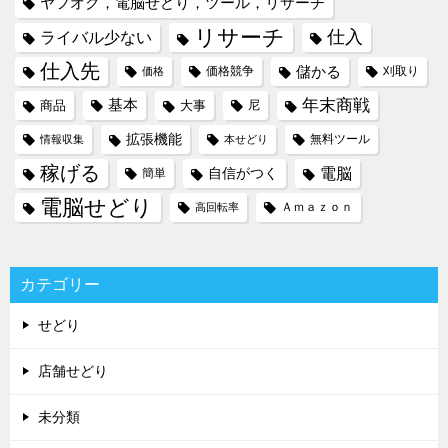
ヤフオク，電脳せどり，ツール，リサーチ
リサーチ
仕入
ライバル少ない
仕入先
儲かる
価格競争
刈取り
価格
年末商戦
基本
商品
大事
尼
拡張機能
無料ツール
情報収集
本せどり
稼げる
電脳
自信がつく
簡単
電脳せどり
Ａｍａｚｏｎ
高回転率
カテゴリー
せどり
店舗せどり
未分類