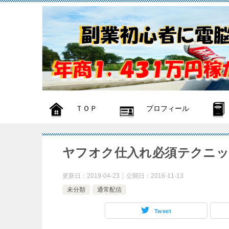
ＴＯＰ
プロフィール
ヤフオク仕入れ必須テクニ
更新日：
2019-04-23
公開日：
2016-11-13
未分類
通常配信
Tweet