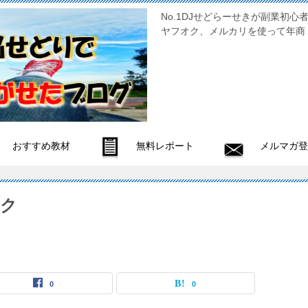
No.1DJせどらーせきが副
ヤフオク、メルカリを使って年商
おすすめ教材
無料レポート
メルマガ登
ック
0
0