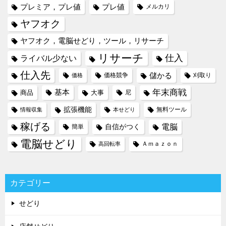
プレミア，プレ値
プレ値
メルカリ
ヤフオク
ヤフオク，電脳せどり，ツール，リサーチ
リサーチ
仕入
ライバル少ない
仕入先
儲かる
価格競争
刈取り
価格
年末商戦
基本
商品
大事
尼
拡張機能
無料ツール
情報収集
本せどり
稼げる
電脳
自信がつく
簡単
電脳せどり
Ａｍａｚｏｎ
高回転率
カテゴリー
せどり