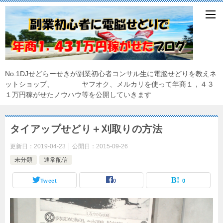
No.1DJせどらーせきが副業初心者コンサル生に電脳せどりを教えネ
ットショップ、 ヤフオク、メルカリを使って年商１，４３
１万円稼がせたノウハウ等を公開していきます
タイアップせどり＋刈取りの方法
更新日：
2019-04-23
公開日：
2015-09-26
未分類
通常配信
Tweet
0
0