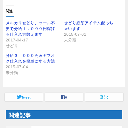
し
b
て
o
T
o
関連
w
k
i
で
t
共
メルカリせどり、ツール不
せどり必須アイテム配っち
t
有
要で分給１，０００円稼げ
ゃいます
e
す
r
る
る仕入れ方教えます
2015-07-01
で
に
2017-04-17
未分類
共
は
有
ク
せどり
(
リ
新
ッ
し
ク
分給３，０００円＆ヤフオ
い
し
ク仕入れを簡単にする方法
ウ
て
ィ
く
2015-07-04
ン
だ
未分類
ド
さ
ウ
い
で
(
開
新
き
し
ま
い
す
ウ
Tweet
0
0
)
ィ
ン
ド
ウ
関連記事
で
開
き
ま