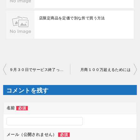
店限定商品を定価で別な所で買う方法
投
９月３０日でサービス終了って知ってますか？
月商１００万超えるためには
稿
ナ
ビ
ゲ
コメントを残す
ー
シ
ョ
ン
名前
必須
メール（公開されません）
必須