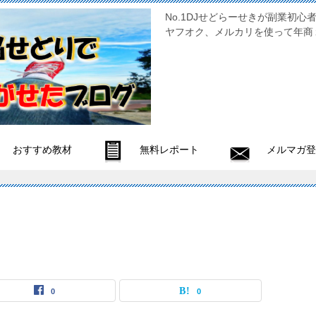
No.1DJせどらーせきが副
ヤフオク、メルカリを使って年商
おすすめ教材
無料レポート
メルマガ登
0
0