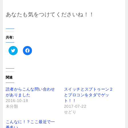
あなたも気をつけてくださいね！！
共有:
ク
F
リ
a
ッ
c
ク
e
し
b
て
o
T
o
関連
w
k
i
で
t
共
読者からこんな問い合わせ
スイッチとスプトゥーン２
t
有
がありました
とプロコンをタダでゲッ
e
す
r
る
2016-10-18
ト！！
で
に
未分類
2017-07-22
共
は
有
ク
せどり
(
リ
新
ッ
し
ク
こんなに！？ここ最近で一
い
し
番多い