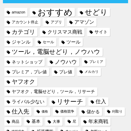
おすすめ
せどり
amazon
アマゾン
アカウント停止
アプリ
カテゴリ
クリスマス商戦
サイト
ジャンル
ツール
セール
ツール，電脳せどり，ノウハウ
ノウハウ
ネットショップ
プレミア
プレミア，プレ値
プレ値
メルカリ
ヤフオク
ヤフオク，電脳せどり，ツール，リサーチ
リサーチ
仕入
ライバル少ない
仕入先
儲かる
価格競争
刈取り
価格
年末商戦
基本
商品
大事
尼