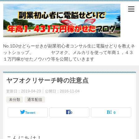
No.1DJせどらーせきが副業初心者コンサル生に電脳せどりを教えネ
ットショップ、 ヤフオク、メルカリを使って年商１，４３
１万円稼がせたノウハウ等を公開していきます
ヤフオクリサーチ時の注意点
更新日：
2019-04-23
公開日：
2016-11-04
未分類
通常配信
Tweet
0
0
こんにちは！