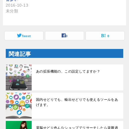
ウ
て
ィ
く
2016-10-13
ン
だ
未分類
ド
さ
ウ
い
で
(
開
新
き
し
ま
い
す
ウ
Tweet
0
0
)
ィ
ン
ド
ウ
関連記事
で
開
き
ま
す
あの拡張機能の、この設定してますか？
)
国内せどりでも、輸出せどりでも使えるツールをあ
げます。
電脳せどり色んなショップでリサーチしたら楽勝過