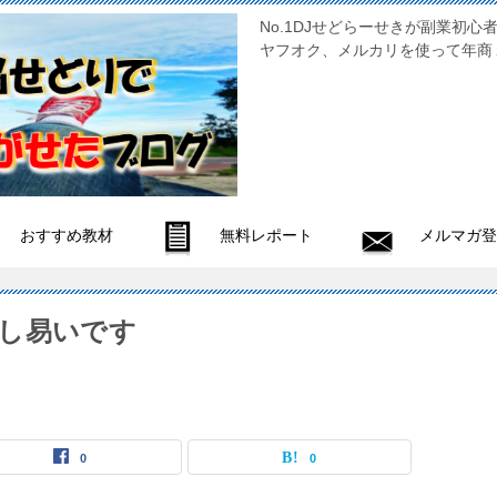
No.1DJせどらーせきが副
ヤフオク、メルカリを使って年商
おすすめ教材
無料レポート
メルマガ登
し易いです
0
0