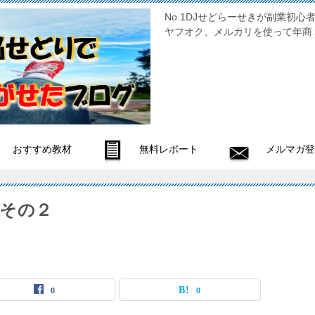
No.1DJせどらーせきが副
ヤフオク、メルカリを使って年商
おすすめ教材
無料レポート
メルマガ登
その２
0
0