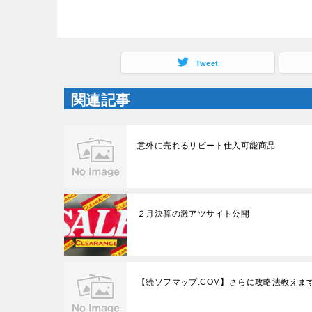
(
リ
新
ッ
し
ク
い
し
ウ
て
ィ
く
ン
だ
Tweet
ド
さ
ウ
い
で
(
関連記事
開
新
き
し
ま
い
す
ウ
)
ィ
ン
意外に売れるリピート仕入可能商品
ド
ウ
で
開
き
ま
す
２月決算の激アツサイト公開
)
【続ソフマップ.COM】さらに攻略法教えま