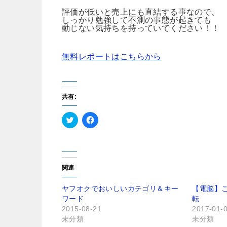
評価が低いと売上にも直結する事なので、
しっかり勉強して不測の事態が起きても
動じない気持ちを持っていてください！！
無料レポートはこちらから
共有:
ク
F
リ
a
ッ
c
ク
e
し
b
て
o
T
o
関連
w
k
i
で
t
共
ヤフオクでおいしいカテゴリ＆キー
【電脳】
t
有
ワード
転
e
す
r
る
2015-08-21
2017-01-
で
に
未分類
未分類
共
は
有
ク