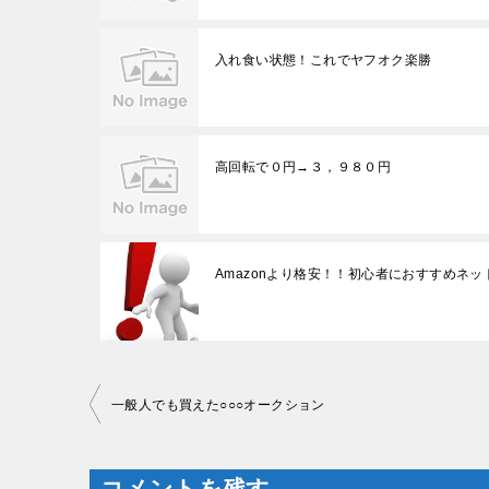
入れ食い状態！これでヤフオク楽勝
高回転で０円→３，９８０円
Amazonより格安！！初心者におすすめネ
投
稿
一般人でも買えた○○○オークション
ナ
ビ
ゲ
ー
コメントを残す