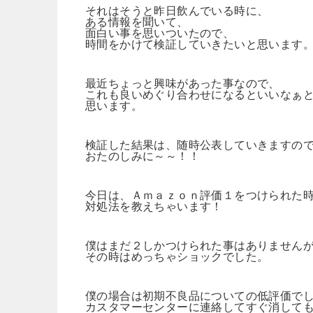
それはそうと昨日飲んでいる時に、
ある情報を聞いて、
面白い事を思いついたので、
時間をかけて検証していきたいと思います
最近ちょっと興味があった事なので、
これも良いめぐり合わせになるといいなぁ
思います。
検証した結果は、随時公表していきますの
おたのしみに～～！！
今日は、Ａｍａｚｏｎ評価１をつけられた
対処法を教えちゃいます！
僕はまだ２しかつけられた事はありません
その時はめっちゃショックでした。
僕の場合は初期不良品についての低評価で
カスタマーセンターに連絡してすぐ消して