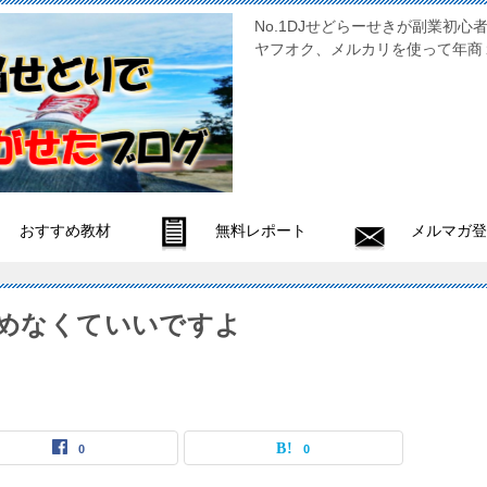
No.1DJせどらーせきが副
ヤフオク、メルカリを使って年商
おすすめ教材
無料レポート
メルマガ登
諦めなくていいですよ
0
0