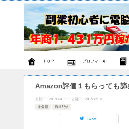
ＴＯＰ
プロフィール
Amazon評価１もらっても
更新日：
2019-04-23
公開日：
2015-05-10
未分類
通常配信
Tweet