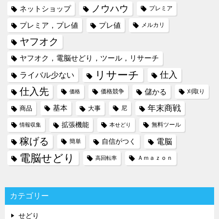
ノウハウ
ネットショップ
プレミア
プレミア，プレ値
プレ値
メルカリ
ヤフオク
ヤフオク，電脳せどり，ツール，リサーチ
リサーチ
仕入
ライバル少ない
仕入先
儲かる
価格競争
刈取り
価格
年末商戦
基本
商品
大事
尼
拡張機能
無料ツール
情報収集
本せどり
稼げる
電脳
自信がつく
簡単
電脳せどり
Ａｍａｚｏｎ
高回転率
カテゴリー
せどり