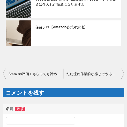
えば仕入れが簡単になりますよ
保留テロ【Amazon公式対策法】
投
Amazon評価１もらっても諦めなくていいですよ
ただ流れ作業的な感じでやる仕入方法
稿
ナ
ビ
ゲ
コメントを残す
ー
シ
ョ
ン
名前
必須