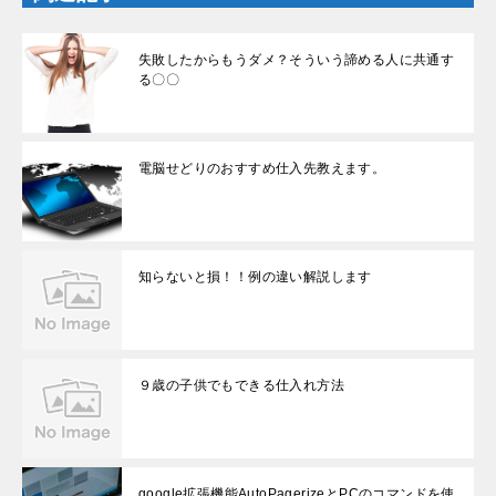
で
開
き
ま
失敗したからもうダメ？そういう諦める人に共通す
す
る〇〇
)
電脳せどりのおすすめ仕入先教えます。
知らないと損！！例の違い解説します
９歳の子供でもできる仕入れ方法
google拡張機能AutoPagerizeとPCのコマンドを使