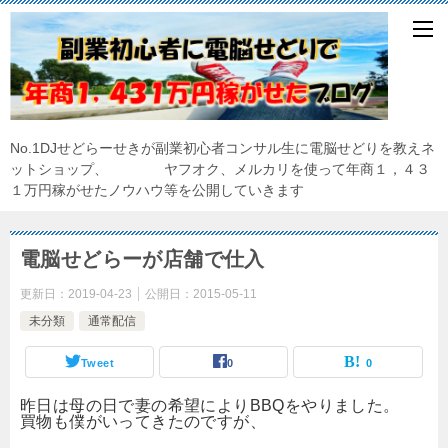
No.1DJせどらーせきが副業初心者コンサル生に電脳せどりを教えネ
ットショップ、 ヤフオク、メルカリを使って年商１，４３
１万円稼がせたノウハウ等を公開していきます
電脳せどらーが店舗で仕入
更新日：
2019-04-23
公開日：
2015-05-11
未分類
通常配信
Tweet
0
0
昨日は母の日で妻の希望によりBBQをやりました。
買物も僕がいってきたのですが、