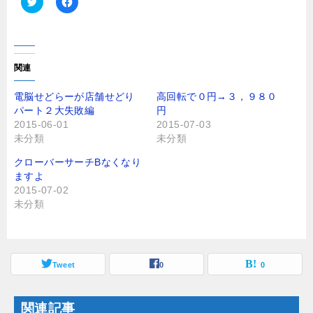
ク
F
リ
a
ッ
c
ク
e
し
b
て
o
T
o
関連
w
k
i
で
t
共
電脳せどらーが店舗せどり
高回転で０円→３，９８０
t
有
パート２大失敗編
円
e
す
r
る
2015-06-01
2015-07-03
で
に
未分類
未分類
共
は
有
ク
(
リ
クローバーサーチBなくなり
新
ッ
し
ク
ますよ
い
し
2015-07-02
ウ
て
ィ
く
未分類
ン
だ
ド
さ
ウ
い
で
(
開
新
き
し
ま
Tweet
い
0
0
す
ウ
)
ィ
ン
ド
関連記事
ウ