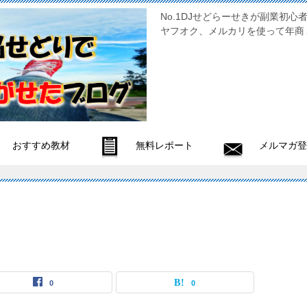
No.1DJせどらーせきが副
ヤフオク、メルカリを使って年商
おすすめ教材
無料レポート
メルマガ登
0
0