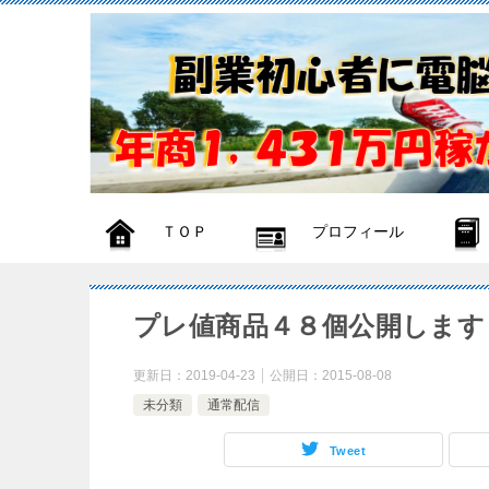
ＴＯＰ
プロフィール
プレ値商品４８個公開します
更新日：
2019-04-23
公開日：
2015-08-08
未分類
通常配信
Tweet