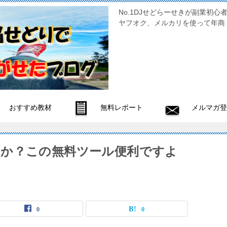
No.1DJせどらーせきが副
ヤフオク、メルカリを使って年商
おすすめ教材
無料レポート
メルマガ登
か？この無料ツール便利ですよ
0
0