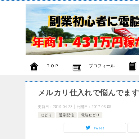
ＴＯＰ
プロフィール
メルカリ仕入れで悩んでます
更新日：
2019-04-23
公開日：
2017-03-05
せどり
通常配信
電脳せどり
Tweet