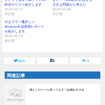
t
有
軒分のリスト紹介します
大きな問題から考えた
e
す
r
る
2018-01-27
2018-03-08
で
に
未分類
未分類
共
は
有
ク
(
リ
今までで一番詳しい
新
ッ
し
ク
Amazon出品規制レポート
い
し
を紹介します。
ウ
て
ィ
く
2018-03-19
ン
だ
未分類
ド
さ
ウ
い
で
(
開
新
き
し
ま
い
す
ウ
Tweet
0
0
)
ィ
ン
ド
ウ
関連記事
で
開
き
ま
す
僕もこのツール使ってます！結構おすすめ
)