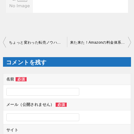
投
ちょっと変わった転売ノウハウ紹介します
来た来た！Amazonの料金体系変更！
稿
ナ
ビ
ゲ
コメントを残す
ー
シ
ョ
ン
名前
必須
メール（公開されません）
必須
サイト