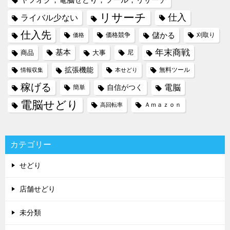
ヤフオク，電脳せどり，ツール，リサーチ
リサーチ
仕入
ライバル少ない
仕入先
儲かる
価格競争
刈取り
価格
年末商戦
基本
商品
大事
尼
拡張機能
無料ツール
情報収集
本せどり
稼げる
電脳
自信がつく
簡単
電脳せどり
Ａｍａｚｏｎ
高回転率
カテゴリー
せどり
店舗せどり
未分類