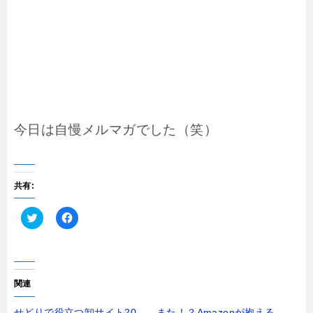
今日は自慢メルマガでした（笑）
共有:
ク
F
リ
a
ッ
c
ク
e
し
b
て
o
T
o
関連
w
k
i
で
t
共
せどりで役立つ卸サイト20
また！？Amazonが抱える