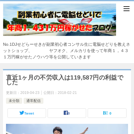
No.1DJせどらーせきが副業初心者コンサル生に電脳せどりを教えネ
ットショップ、 ヤフオク、メルカリを使って年商１，４３
１万円稼がせたノウハウ等を公開していきます
直近1ヶ月の不労収入は119,587円の利益で
した
更新日：
2019-04-23
公開日：
2018-02-21
未分類
通常配信
Tweet
0
0