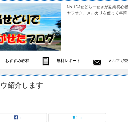
No.1DJせどらーせきが副
ヤフオク、メルカリを使って年商
おすすめ教材
無料レポート
メルマガ登
ハウ紹介します
0
0