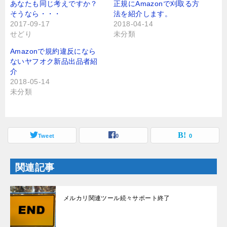
t
共
あなたも同じ考えですか？
正規にAmazonで刈取る方
t
有
そうなら・・・
法を紹介します。
e
す
r
る
2017-09-17
2018-04-14
で
に
せどり
未分類
共
は
有
ク
(
リ
Amazonで規約違反になら
新
ッ
し
ク
ないヤフオク新品出品者紹
い
し
介
ウ
て
ィ
く
2018-05-14
ン
だ
未分類
ド
さ
ウ
い
で
(
開
新
き
し
ま
い
す
ウ
Tweet
0
0
)
ィ
ン
ド
ウ
関連記事
で
開
き
ま
す
メルカリ関連ツール続々サポート終了
)