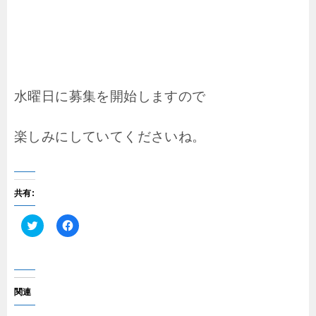
水曜日に募集を開始しますので
楽しみにしていてくださいね。
共有:
ク
F
リ
a
ッ
c
ク
e
し
b
て
o
T
o
関連
w
k
i
で