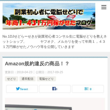
No.1DJせどらーせきが副業初心者コンサル生に電脳せどりを教えネ
ットショップ、 ヤフオク、メルカリを使って年商１，４３
１万円稼がせたノウハウ等を公開していきます
Amazon規約違反の商品！？
更新日：
2019-04-23
公開日：
2017-09-25
せどり
通常配信
電脳せどり
Tweet
0
0