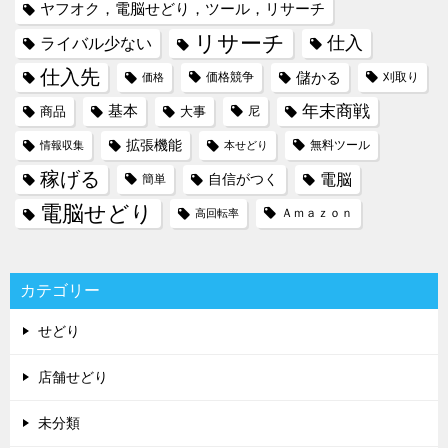
ヤフオク，電脳せどり，ツール，リサーチ
リサーチ
仕入
ライバル少ない
仕入先
儲かる
価格競争
刈取り
価格
年末商戦
基本
商品
大事
尼
拡張機能
無料ツール
情報収集
本せどり
稼げる
電脳
自信がつく
簡単
電脳せどり
Ａｍａｚｏｎ
高回転率
カテゴリー
せどり
店舗せどり
未分類