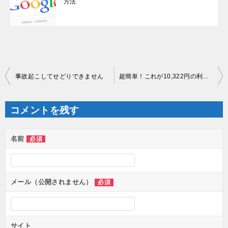
方法
投
事故起こしてせどりできません
超簡単！これが10,322円の利益に
稿
ナ
ビ
ゲ
コメントを残す
ー
シ
ョ
ン
名前
必須
メール（公開されません）
必須
サイト