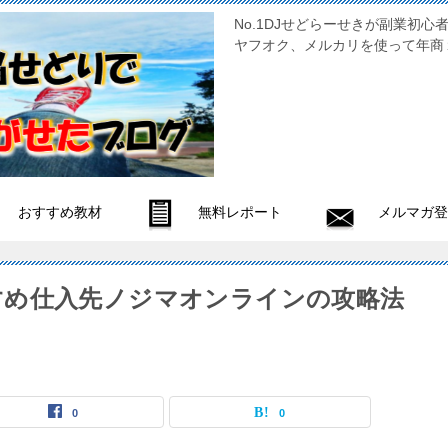
No.1DJせどらーせきが副
ヤフオク、メルカリを使って年商
おすすめ教材
無料レポート
メルマガ登
すめ仕入先ノジマオンラインの攻略法
0
0