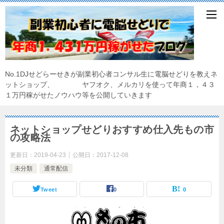
No.1DJせどらーせきが副業初心者コンサル生に電脳せどりを教えネ
ットショップ、 ヤフオク、メルカリを使って年商１，４３
１万円稼がせたノウハウ等を公開していきます
ネットショップせどりおすすめ仕入先もの市
の攻略法
更新日：
2019-04-23
公開日：
2017-12-08
未分類
通常配信
Tweet
0
0