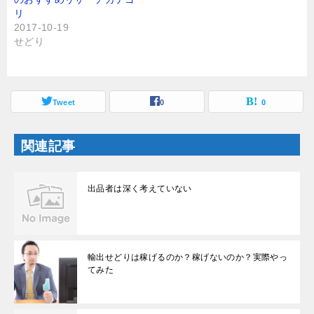
ウ
て
ィ
く
リ
ン
だ
2017-10-19
ド
さ
ウ
い
せどり
で
(
開
新
き
し
ま
い
す
ウ
)
ィ
ン
Tweet
0
0
ド
ウ
で
開
関連記事
き
ま
す
)
出品者は深く考えていない
輸出せどりは稼げるのか？稼げないのか？実際やっ
てみた