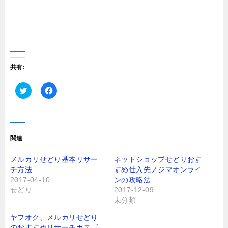
共有:
ク
F
リ
a
ッ
c
ク
e
し
b
て
o
T
o
関連
w
k
i
で
t
共
メルカリせどり基本リサー
ネットショップせどりおす
t
有
チ方法
すめ仕入先ノジマオンライ
e
す
r
る
2017-04-10
ンの攻略法
で
に
せどり
2017-12-09
共
は
有
ク
未分類
(
リ
新
ッ
し
ク
ヤフオク、メルカリせどり
い
し
のおすすめリサーチカテゴ