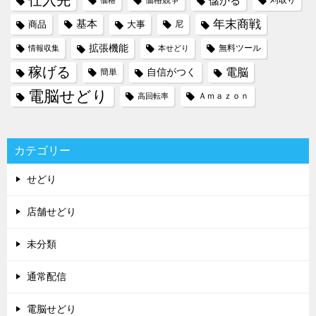
仕入先
儲かる
価格競争
刈取り
価格
年末商戦
基本
商品
大事
尼
拡張機能
無料ツール
情報収集
本せどり
稼げる
電脳
自信がつく
簡単
電脳せどり
Ａｍａｚｏｎ
高回転率
カテゴリー
せどり
店舗せどり
未分類
通常配信
電脳せどり