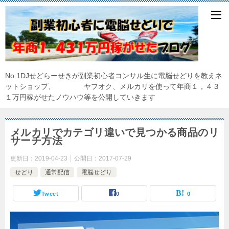
No.1DJせどらーせきが副業初心者コンサル生に電脳せどりを教えネ
ットショップ、 ヤフオク、メルカリを使って年商１，４３
１万円稼がせたノウハウ等を公開していきます
メルカリでカテゴリ違いで見つかる商品のリ
サーチ方法
更新日：
2019-04-23
公開日：
2017-07-29
せどり
通常配信
電脳せどり
Tweet
0
0