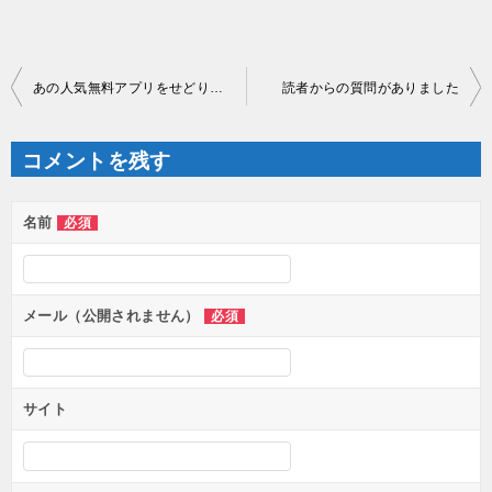
投
あの人気無料アプリをせどりで応用する
読者からの質問がありました
稿
ナ
ビ
ゲ
コメントを残す
ー
シ
ョ
ン
名前
必須
メール（公開されません）
必須
サイト