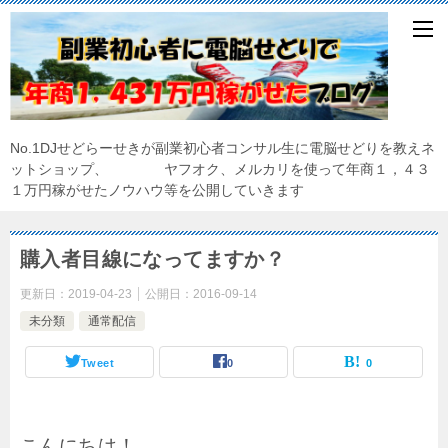
No.1DJせどらーせきが副業初心者コンサル生に電脳せどりを教えネ
ットショップ、 ヤフオク、メルカリを使って年商１，４３
１万円稼がせたノウハウ等を公開していきます
購入者目線になってますか？
更新日：
2019-04-23
公開日：
2016-09-14
未分類
通常配信
Tweet
0
0
こんにちは！