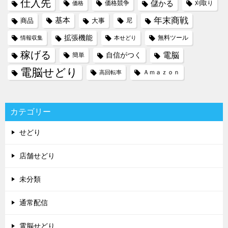
仕入先
儲かる
価格競争
刈取り
価格
年末商戦
基本
商品
大事
尼
拡張機能
無料ツール
情報収集
本せどり
稼げる
電脳
自信がつく
簡単
電脳せどり
Ａｍａｚｏｎ
高回転率
カテゴリー
せどり
店舗せどり
未分類
通常配信
電脳せどり