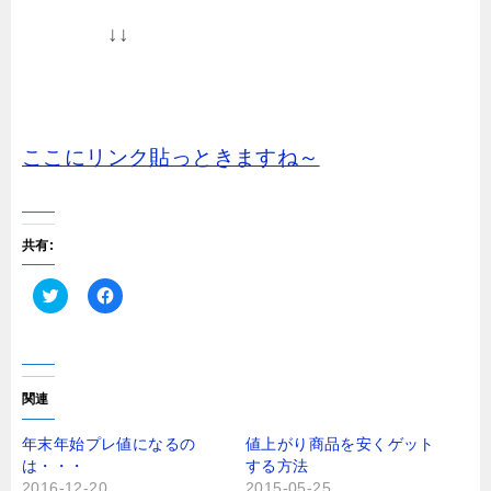
↓↓
ここにリンク貼っときますね～
共有:
ク
F
リ
a
ッ
c
ク
e
し
b
て
o
T
o
関連
w
k
i
で
t
共
年末年始プレ値になるの
値上がり商品を安くゲット
t
有
は・・・
する方法
e
す
r
る
2016-12-20
2015-05-25