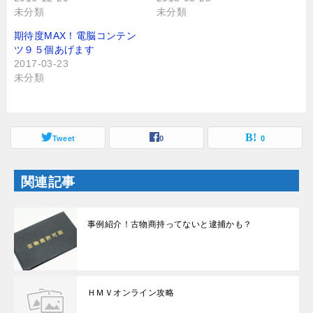
で
に
未分類
未分類
共
は
有
ク
(
リ
期待度MAX！電脳コンテン
新
ッ
し
ク
ツ９５個あげます
い
し
2017-03-23
ウ
て
ィ
く
未分類
ン
だ
ド
さ
ウ
い
で
(
開
新
き
し
ま
Tweet
い
0
0
す
ウ
)
ィ
ン
ド
関連記事
ウ
で
開
き
ま
事例紹介！古物商持ってないと逮捕かも？
す
)
ＨＭＶオンライン攻略