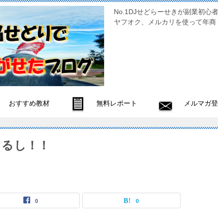
No.1DJせどらーせきが副
ヤフオク、メルカリを使って年商
おすすめ教材
無料レポート
メルマガ登
てるし！！
0
0