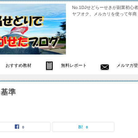
No.1DJせどらーせきが副
ヤフオク、メルカリを使って年商
おすすめ教材
無料レポート
メルマガ登
る基準
0
0