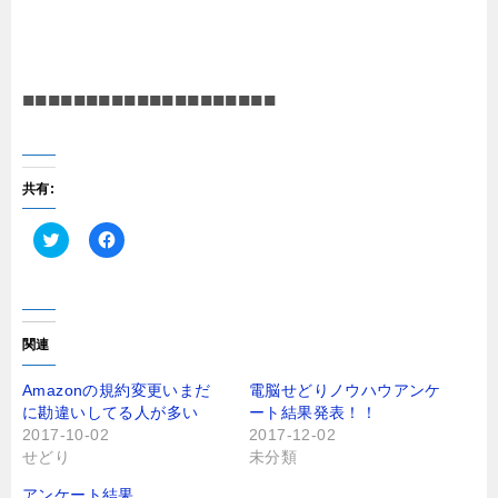
■■■■■■■■■■■■■■■■■■■■
共有:
ク
F
リ
a
ッ
c
ク
e
し
b
て
o
T
o
関連
w
k
i
で
t
共
Amazonの規約変更いまだ
電脳せどりノウハウアンケ
t
有
に勘違いしてる人が多い
ート結果発表！！
e
す
r
る
2017-10-02
2017-12-02
で
に
せどり
未分類
共
は
有
ク
(
リ
アンケート結果