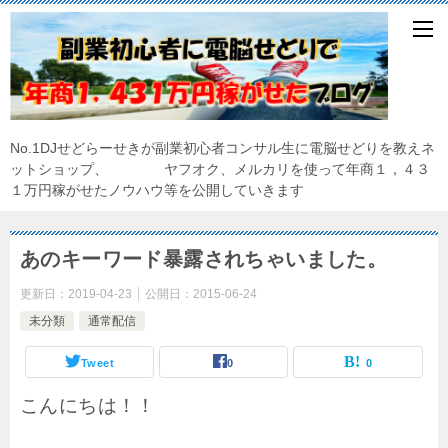
No.1DJせどらーせきが副業初心者コンサル生に電脳せどりを教えネ
ットショップ、 ヤフオク、メルカリを使って年商１，４３
１万円稼がせたノウハウ等を公開していきます
あのキーワード暴露されちゃいました。
更新日：
2019-04-23
公開日：
2015-06-24
未分類
通常配信
Tweet
0
0
こんにちは！！