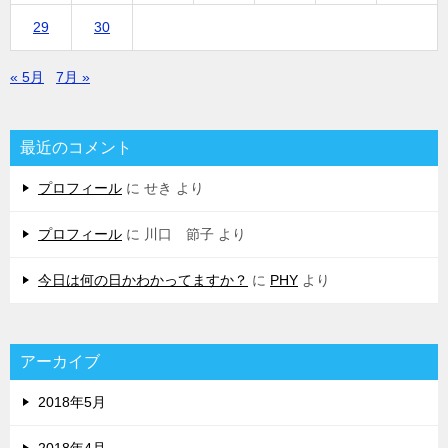
29
30
« 5月
7月 »
最近のコメント
プロフィール
に
せき
より
プロフィール
に
川口 節子
より
今日は何の日かわかってますか？
に
PHY
より
アーカイブ
2018年5月