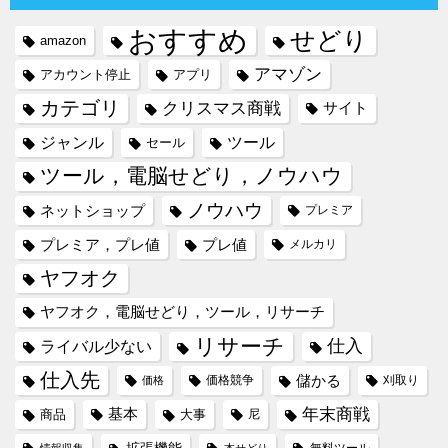
おすすめ
せどり
amazon
アマゾン
アカウント停止
アプリ
カテゴリ
クリスマス商戦
サイト
ジャンル
ツール
セール
ツール，電脳せどり，ノウハウ
ノウハウ
ネットショップ
プレミア
プレミア，プレ値
プレ値
メルカリ
ヤフオク
ヤフオク，電脳せどり，ツール，リサーチ
リサーチ
仕入
ライバル少ない
仕入先
儲かる
価格競争
刈取り
価格
年末商戦
基本
商品
大事
尼