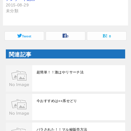
新
ッ
し
ク
2015-08-29
い
し
未分類
ウ
て
ィ
く
ン
だ
ド
さ
ウ
い
で
(
開
新
Tweet
0
0
き
し
ま
い
す
ウ
)
ィ
関連記事
ン
ド
ウ
で
開
超簡単！！激はやリサーチ法
き
ま
す
)
今おすすめは○○系せどり
バラされた！！マル秘販売方法