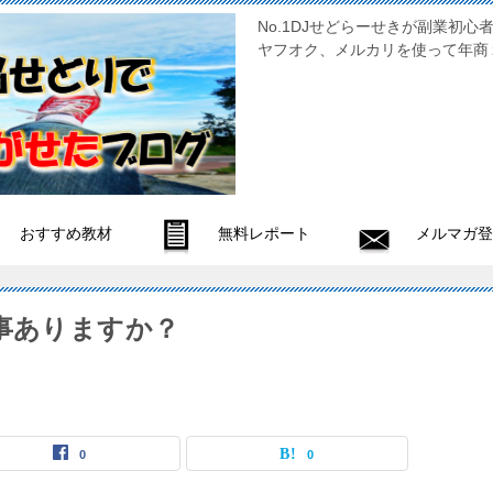
No.1DJせどらーせきが副
ヤフオク、メルカリを使って年商
おすすめ教材
無料レポート
メルマガ登
た事ありますか？
0
0