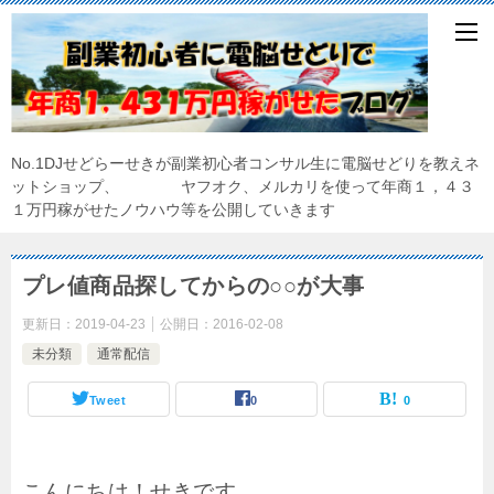
No.1DJせどらーせきが副業初心者コンサル生に電脳せどりを教えネ
ットショップ、 ヤフオク、メルカリを使って年商１，４３
１万円稼がせたノウハウ等を公開していきます
プレ値商品探してからの○○が大事
更新日：
2019-04-23
公開日：
2016-02-08
未分類
通常配信
Tweet
0
0
こんにちは！せきです