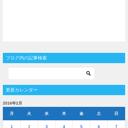
ブログ内の記事検索
更新カレンダー
2016年2月
月
火
水
木
金
土
日
1
2
3
4
5
6
7