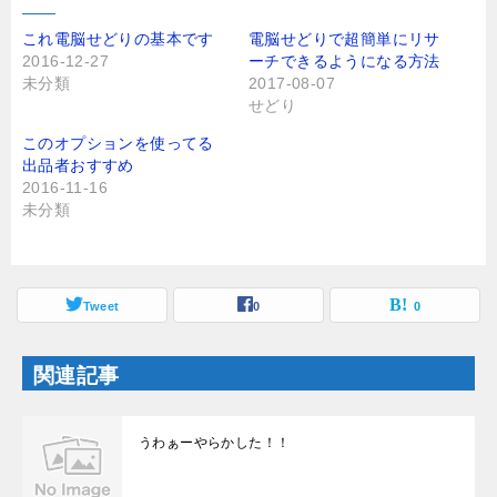
w
k
i
で
t
共
これ電脳せどりの基本です
電脳せどりで超簡単にリサ
t
有
2016-12-27
ーチできるようになる方法
e
す
r
る
未分類
2017-08-07
で
に
せどり
共
は
有
ク
(
リ
このオプションを使ってる
新
ッ
し
ク
出品者おすすめ
い
し
2016-11-16
ウ
て
ィ
く
未分類
ン
だ
ド
さ
ウ
い
で
(
開
新
き
し
ま
Tweet
い
0
0
す
ウ
)
ィ
ン
ド
関連記事
ウ
で
開
き
ま
うわぁーやらかした！！
す
)