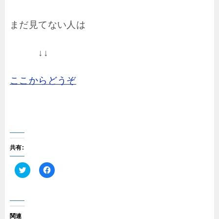
まだ見てない人は
↓↓
ここからどうぞ
共有:
ク
F
リ
a
ッ
c
ク
e
し
b
て
o
T
o
関連