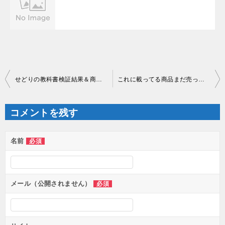
投
せどりの教科書検証結果＆商品プレゼント
これに載ってる商品まだ売ってますよ！
稿
ナ
ビ
ゲ
コメントを残す
ー
シ
ョ
ン
名前
必須
メール（公開されません）
必須