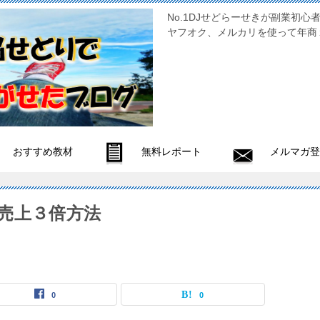
No.1DJせどらーせきが副
ヤフオク、メルカリを使って年商
おすすめ教材
無料レポート
メルマガ登
売上３倍方法
0
0