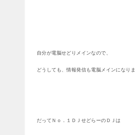
自分が電脳せどりメインなので、
どうしても、情報発信も電脳メインになり
だってＮｏ．１ＤＪせどらーのＤＪは