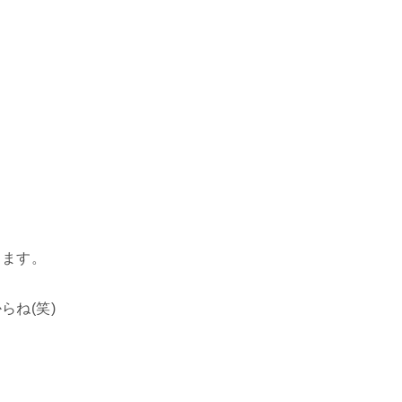
。
きます。
ね(笑)