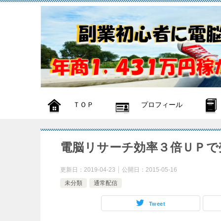
ＴＯＰ
プロフィール
電脳リサーチ効率３倍ＵＰで
更新日：
2019-04-23
公開日：
2015-05-16
未分類
通常配信
Tweet