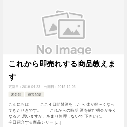
これから即売れする商品教えま
す
更新日：
2019-04-23
公開日：
2015-12-03
未分類
通常配信
こんにちは ここ４日間禁酒をしたら 体が軽～くなっ
てきたせきです。 これからの時期 酒を飲む機会が多く
なると 思いますが、あまり無理しないで 下さいね。
今日紹介する商品シリー […]