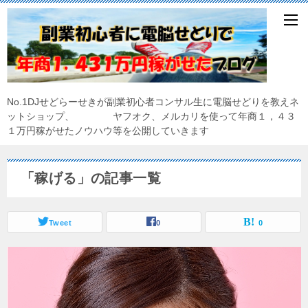
No.1DJせどらーせきが副業初心者コンサル生に電脳せどりを教えネ
ットショップ、 ヤフオク、メルカリを使って年商１，４３
１万円稼がせたノウハウ等を公開していきます
「稼げる」の記事一覧
Tweet
0
0