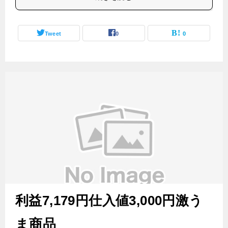
Tweet
0
0
利益7,179円仕入値3,000円激う
ま商品