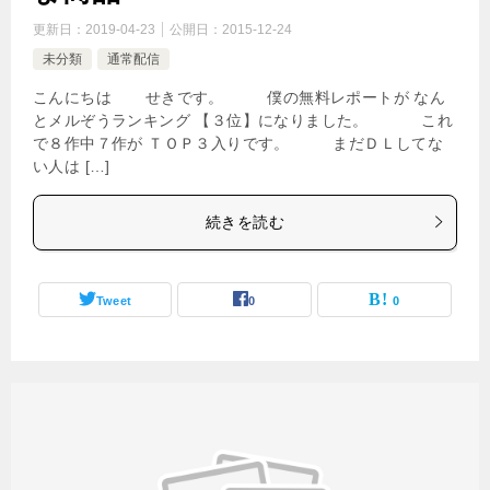
更新日：
2019-04-23
公開日：
2015-12-24
未分類
通常配信
こんにちは せきです。 僕の無料レポートが なん
とメルぞうランキング 【３位】になりました。 これ
で８作中７作が ＴＯＰ３入りです。 まだＤＬしてな
い人は […]
続きを読む
Tweet
0
0