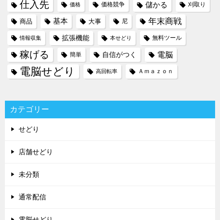
仕入先
儲かる
価格競争
刈取り
価格
年末商戦
基本
商品
大事
尼
拡張機能
無料ツール
情報収集
本せどり
稼げる
電脳
自信がつく
簡単
電脳せどり
Ａｍａｚｏｎ
高回転率
カテゴリー
せどり
店舗せどり
未分類
通常配信
電脳せどり