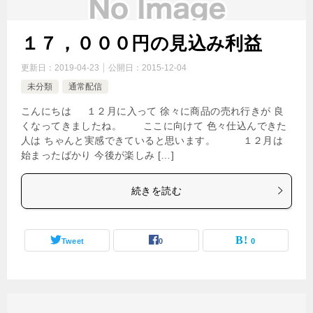
１７，０００円の見込み利益
更新日：
2019-04-23
公開日：
2015-12-04
未分類
通常配信
こんにちは １２月に入って 徐々に商品の売れ行きが 良
くなってきましたね。 ここに向けて 色々仕込んできた
人は ちゃんと実感できていると思います。 １２月は
始まったばかり 今後が楽しみ […]
続きを読む
Tweet
0
0