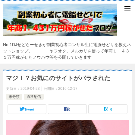
No.1DJせどらーせきが副業初心者コンサル生に電脳せどりを教えネ
ットショップ、 ヤフオク、メルカリを使って年商１，４３
１万円稼がせたノウハウ等を公開していきます
マジ！？お気にのサイトがバラされた
更新日：
2019-04-23
公開日：
2016-12-17
未分類
通常配信
Tweet
0
0