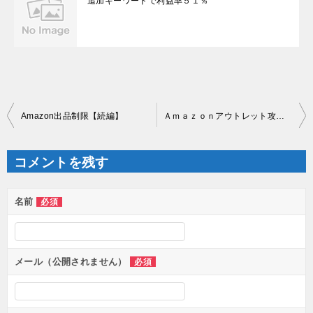
追加キーワードで利益率５１％
投
Amazon出品制限【続編】
Ａｍａｚｏｎアウトレット攻略法
稿
ナ
ビ
ゲ
コメントを残す
ー
シ
ョ
ン
名前
必須
メール（公開されません）
必須