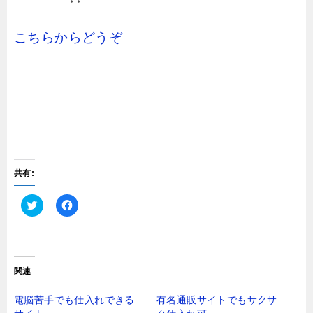
こちらからどうぞ
共有:
ク
F
リ
a
ッ
c
ク
e
し
b
て
o
T
o
関連
w
k
i
で
t
共
電脳苦手でも仕入れできる
有名通販サイトでもサクサ
t
有