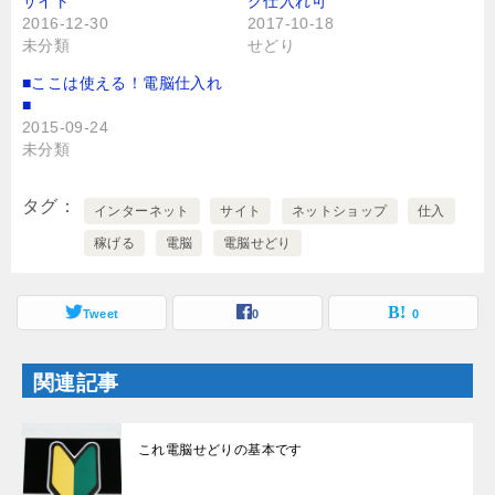
サイト
ク仕入れ可
e
す
r
る
2016-12-30
2017-10-18
で
に
未分類
せどり
共
は
有
ク
(
リ
■ここは使える！電脳仕入れ
新
ッ
し
ク
■
い
し
2015-09-24
ウ
て
ィ
く
未分類
ン
だ
ド
さ
ウ
い
で
(
タグ
インターネット
サイト
ネットショップ
仕入
開
新
き
し
稼げる
電脳
電脳せどり
ま
い
す
ウ
)
ィ
ン
ド
Tweet
0
0
ウ
で
開
き
ま
関連記事
す
)
これ電脳せどりの基本です