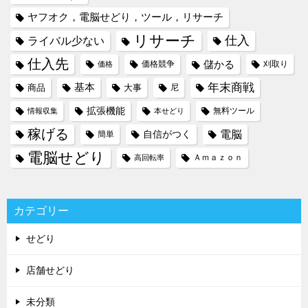
ヤフオク，電脳せどり，ツール，リサーチ
リサーチ
仕入
ライバル少ない
仕入先
儲かる
価格競争
刈取り
価格
年末商戦
基本
商品
大事
尼
拡張機能
無料ツール
情報収集
本せどり
稼げる
電脳
自信がつく
簡単
電脳せどり
Ａｍａｚｏｎ
高回転率
カテゴリー
せどり
店舗せどり
未分類