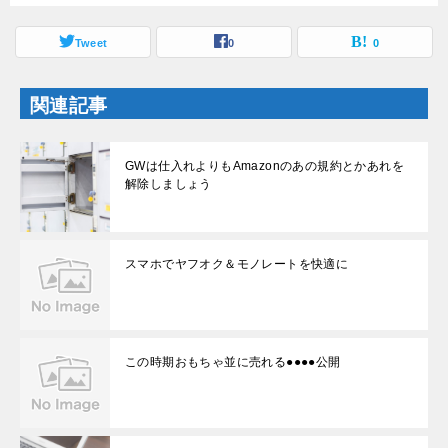
で
(
開
新
き
し
ま
Tweet
い
0
0
す
ウ
)
ィ
ン
ド
関連記事
ウ
で
開
き
ま
GWは仕入れよりもAmazonのあの規約とかあれを
す
解除しましょう
)
スマホでヤフオク＆モノレートを快適に
この時期おもちゃ並に売れる●●●●公開