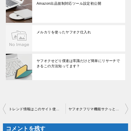
Amazon出品規制対応ツール設定初公開
メルカリを使ったヤフオク仕入れ
ヤフオクせどり僕達は常識だけど簡単にリサーチで
きるこの方法知ってます？
投
トレンド情報はこのサイト使ってます
ヤフオクフリマ機能サクっとリサーチ法公開
稿
ナ
ビ
ゲ
コメントを残す
ー