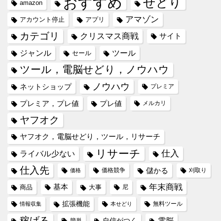
おすすめ
せどり
amazon
アマゾン
アカウント停止
アプリ
カテゴリ
クリスマス商戦
サイト
ジャンル
ツール
セール
ツール，電脳せどり，ノウハウ
ノウハウ
ネットショップ
プレミア
プレミア，プレ値
プレ値
メルカリ
ヤフオク
ヤフオク，電脳せどり，ツール，リサーチ
リサーチ
仕入
ライバル少ない
仕入先
儲かる
価格競争
刈取り
価格
年末商戦
基本
商品
大事
尼
拡張機能
無料ツール
情報収集
本せどり
稼げる
電脳
自信がつく
簡単