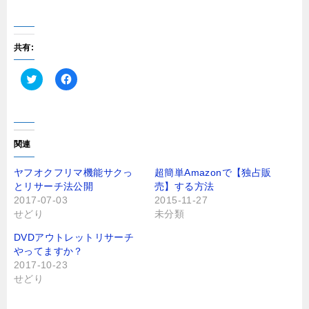
共有:
ク
F
リ
a
ッ
c
ク
e
し
b
て
o
T
o
関連
w
k
i
で
t
共
ヤフオクフリマ機能サクっ
超簡単Amazonで【独占販
t
有
とリサーチ法公開
売】する方法
e
す
r
る
2017-07-03
2015-11-27
で
に
せどり
未分類
共
は
有
ク
(
リ
DVDアウトレットリサーチ
新
ッ
し
ク
やってますか？
い
し
2017-10-23
ウ
て
ィ
く
せどり
ン
だ
ド
さ
ウ
い