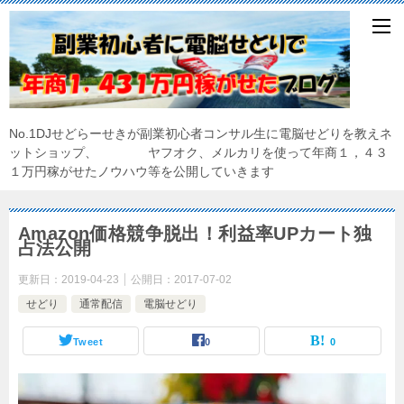
No.1DJせどらーせきが副業初心者コンサル生に電脳せどりを教えネ
ットショップ、 ヤフオク、メルカリを使って年商１，４３
１万円稼がせたノウハウ等を公開していきます
Amazon価格競争脱出！利益率UPカート独
占法公開
更新日：
2019-04-23
公開日：
2017-07-02
せどり
通常配信
電脳せどり
Tweet
0
0