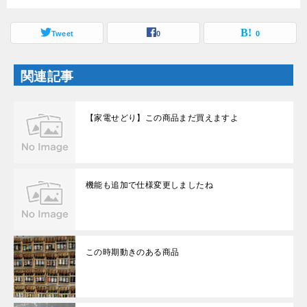
開
新
き
し
ま
い
す
ウ
Tweet
0
0
)
ィ
ン
ド
ウ
関連記事
で
開
き
ま
す
【家電せどり】この商品まだ買えますよ
)
機能も追加で仕様変更しましたね
この時期動きのある商品