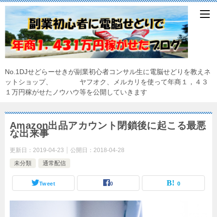
No.1DJせどらーせきが副業初心者コンサル生に電脳せどりを教えネ
ットショップ、 ヤフオク、メルカリを使って年商１，４３
１万円稼がせたノウハウ等を公開していきます
Amazon出品アカウント閉鎖後に起こる最悪
な出来事
更新日：
2019-04-23
公開日：
2018-04-28
未分類
通常配信
Tweet
0
0