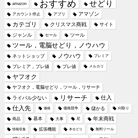
おすすめ
せどり
amazon
アマゾン
アカウント停止
アプリ
カテゴリ
クリスマス商戦
サイト
ジャンル
ツール
セール
ツール，電脳せどり，ノウハウ
ノウハウ
ネットショップ
プレミア
プレミア，プレ値
プレ値
メルカリ
ヤフオク
ヤフオク，電脳せどり，ツール，リサーチ
リサーチ
仕入
ライバル少ない
仕入先
儲かる
価格競争
刈取り
価格
年末商戦
基本
商品
大事
尼
拡張機能
無料ツール
情報収集
本せどり