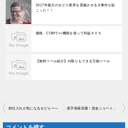
2017年最大のせどり業界を震撼させる大事件が起
こった！！
価格．COMで○○機能を使って利益６０％
【無料ツール紹介】刈取りもできる万能ツール
投
卸仕入れが気になるせどらーへ
黒字倒産回避！資金ショートのリスクなく商品を寝かせる方法
稿
ナ
ビ
ゲ
コメントを残す
ー