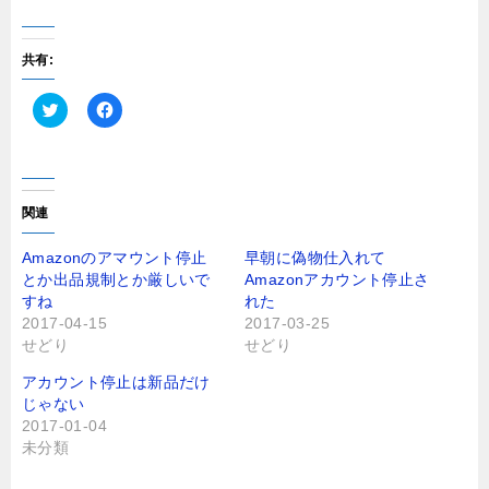
共有:
ク
F
リ
a
ッ
c
ク
e
し
b
て
o
T
o
関連
w
k
i
で
t
共
Amazonのアマウント停止
早朝に偽物仕入れて
t
有
とか出品規制とか厳しいで
Amazonアカウント停止さ
e
す
r
る
すね
れた
で
に
2017-04-15
2017-03-25
共
は
有
ク
せどり
せどり
(
リ
新
ッ
し
ク
アカウント停止は新品だけ
い
し
じゃない
ウ
て
ィ
く
2017-01-04
ン
だ
未分類
ド
さ
ウ
い
で
(