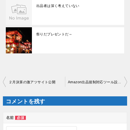
出品者は深く考えていない
祭りだプレゼントだ～
投
２月決算の激アツサイト公開
Amazon出品規制対応ツール設定初公開
稿
ナ
ビ
ゲ
コメントを残す
ー
シ
ョ
ン
名前
必須