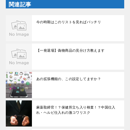
ウ
関連記事
で
開
き
ま
す
今の時期はこのリストを見ればバッチリ
)
【一発退場】偽物商品の見分け方教えます
あの拡張機能の、この設定してますか？
麻薬取締官！？保健所立ち入り検査！？中国仕入
れ・ヘルビ仕入れの激コワリスク