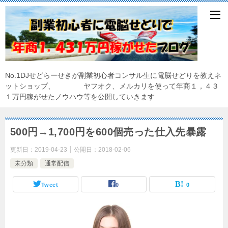
No.1DJせどらーせきが副業初心者コンサル生に電脳せどりを教えネ
ットショップ、 ヤフオク、メルカリを使って年商１，４３
１万円稼がせたノウハウ等を公開していきます
500円→1,700円を600個売った仕入先暴露
更新日：
2019-04-23
公開日：
2018-02-06
未分類
通常配信
Tweet
0
0