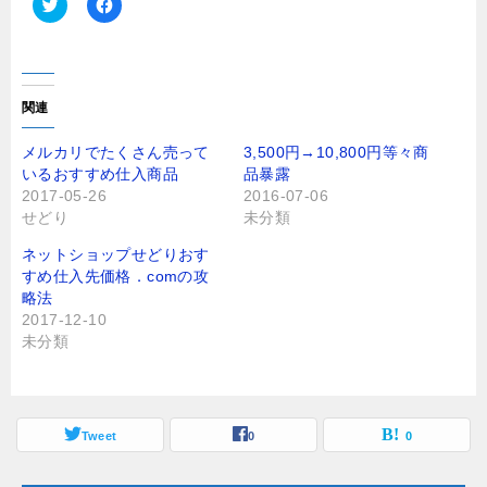
ク
F
リ
a
ッ
c
ク
e
し
b
て
o
T
o
関連
w
k
i
で
t
共
メルカリでたくさん売って
3,500円→10,800円等々商
t
有
いるおすすめ仕入商品
品暴露
e
す
r
る
2017-05-26
2016-07-06
で
に
せどり
未分類
共
は
有
ク
(
リ
ネットショップせどりおす
新
ッ
し
ク
すめ仕入先価格．comの攻
い
し
略法
ウ
て
ィ
く
2017-12-10
ン
だ
未分類
ド
さ
ウ
い
で
(
開
新
き
し
ま
い
す
ウ
Tweet
0
0
)
ィ
ン
ド