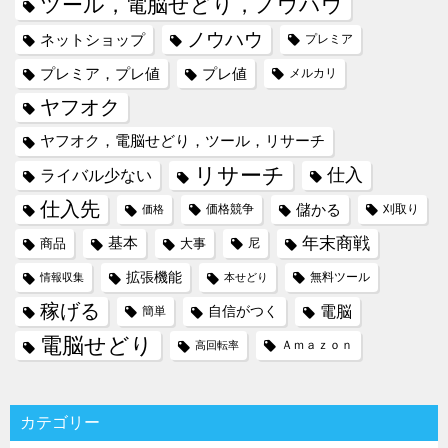
ツール，電脳せどり，ノウハウ
ノウハウ
ネットショップ
プレミア
プレミア，プレ値
プレ値
メルカリ
ヤフオク
ヤフオク，電脳せどり，ツール，リサーチ
リサーチ
仕入
ライバル少ない
仕入先
儲かる
価格競争
刈取り
価格
年末商戦
基本
商品
大事
尼
拡張機能
無料ツール
情報収集
本せどり
稼げる
電脳
自信がつく
簡単
電脳せどり
Ａｍａｚｏｎ
高回転率
カテゴリー