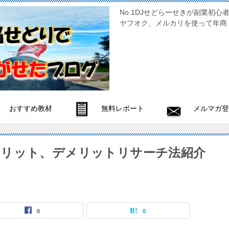
No.1DJせどらーせきが副
ヤフオク、メルカリを使って年商
おすすめ教材
無料レポート
メルマガ登
メリット、デメリットリサーチ法紹介
0
0