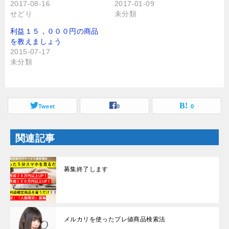
r
る
2017-08-16
2017-01-09
で
に
せどり
未分類
共
は
有
ク
(
リ
利益１５，０００円の商品
新
ッ
し
ク
を教えましょう
い
し
2015-07-17
ウ
て
ィ
く
未分類
ン
だ
ド
さ
ウ
い
で
(
開
新
き
し
ま
Tweet
い
0
0
す
ウ
)
ィ
ン
ド
関連記事
ウ
で
開
き
ま
募集終了します
す
)
メルカリを使ったプレ値商品検索法