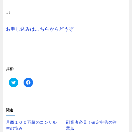
↓↓
お申し込みはこちらからどうぞ
共有:
ク
F
リ
a
ッ
c
ク
e
し
b
て
o
T
o
関連
w
k
i
で
t
共
月商１００万超のコンサル
副業者必見！確定申告の注
t
有
生の悩み
意点
e
す