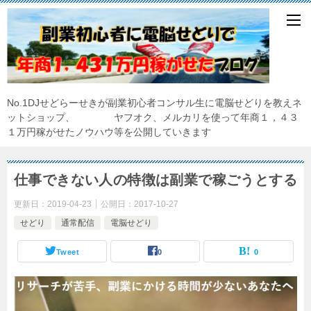
No.1DJせどらーせきが副業初心者コンサル生に電脳せどりを教えネ
ットショップ、 ヤフオク、メルカリを使って年商１，４３
１万円稼がせたノウハウ等を公開していきます
仕事できない人の特徴は副業で稼ごうとする
更新日：
2019-04-23
公開日：
2017-10-27
せどり
通常配信
電脳せどり
Tweet
0
0