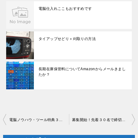
電脳仕入れここもおすすめです
タイアップせどり＋刈取りの方法
長期在庫保管料についてAmazonからメールきまし
たか？
投
電脳ノウハウ・ツール特典３０個考えました！あなたにプレゼント
募集開始！先着３０名で締切ります
稿
ナ
ビ
ゲ