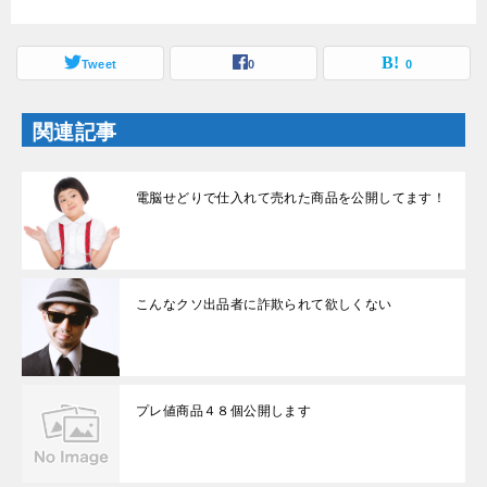
ウ
い
で
(
開
新
き
し
ま
Tweet
い
0
0
す
ウ
)
ィ
ン
ド
関連記事
ウ
で
開
き
ま
電脳せどりで仕入れて売れた商品を公開してます！
す
)
こんなクソ出品者に詐欺られて欲しくない
プレ値商品４８個公開します