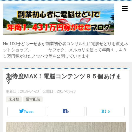
No.1DJせどらーせきが副業初心者コンサル生に電脳せどりを教えネ
ットショップ、 ヤフオク、メルカリを使って年商１，４３
１万円稼がせたノウハウ等を公開していきます
期待度MAX！電脳コンテンツ９５個あげま
す
更新日：
2019-04-23
公開日：
2017-03-23
未分類
通常配信
Tweet
0
0