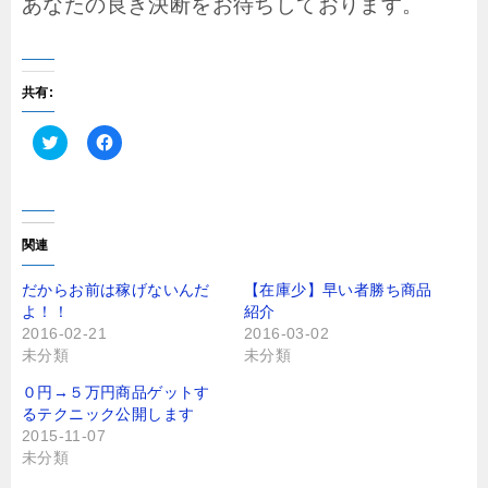
あなたの良き決断をお待ちしております。
共有:
ク
F
リ
a
ッ
c
ク
e
し
b
て
o
T
o
関連
w
k
i
で
t
共
だからお前は稼げないんだ
【在庫少】早い者勝ち商品
t
有
よ！！
紹介
e
す
r
る
2016-02-21
2016-03-02
で
に
未分類
未分類
共
は
有
ク
(
リ
０円→５万円商品ゲットす
新
ッ
し
ク
るテクニック公開します
い
し
2015-11-07
ウ
て
ィ
く
未分類
ン
だ
ド
さ