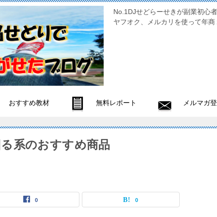
No.1DJせどらーせきが副
ヤフオク、メルカリを使って年商
おすすめ教材
無料レポート
メルマガ登
回る系のおすすめ商品
0
0