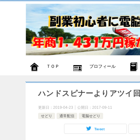
ＴＯＰ
プロフィール
ハンドスピナーよりアツイ
更新日：
2019-04-23
公開日：
2017-09-11
せどり
通常配信
電脳せどり
Tweet