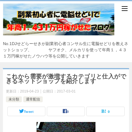
No.1DJせどらーせきが副業初心者コンサル生に電脳せどりを教えネ
ットショップ、 ヤフオク、メルカリを使って年商１，４３
１万円稼がせたノウハウ等を公開していきます
これから需要が激増するカテゴリと仕入がで
きるネットショップを紹介します
更新日：
2019-04-23
公開日：
2017-03-01
未分類
通常配信
Tweet
0
0