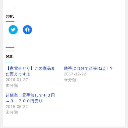
共有:
ク
F
リ
a
ッ
c
ク
e
し
b
て
o
T
o
関連
w
k
i
で
t
共
【家電せどり】この商品ま
勝手に自分で頑張れば！？
t
有
だ買えますよ
2017-12-22
e
す
r
る
2016-01-27
未分類
で
に
未分類
共
は
有
ク
(
リ
超簡単！元手無しでも０円
新
ッ
し
ク
→３，７００円売り
い
し
2015-08-31
ウ
て
ィ
く
未分類
ン
だ
ド
さ
ウ
い
で
(