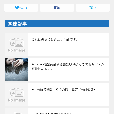
開
新
き
し
ま
Tweet
い
0
0
す
ウ
)
ィ
ン
ド
関連記事
ウ
で
開
き
ま
これは押さえときたい１品です。
す
)
Amazon限定商品を過去に取り扱ってても垢バンの
可能性あります
■１商品で利益１００万円！激アツ商品公開■