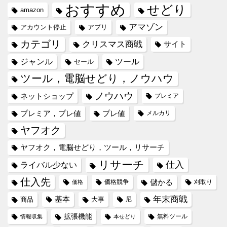
おすすめ
せどり
amazon
アマゾン
アカウント停止
アプリ
カテゴリ
クリスマス商戦
サイト
ジャンル
ツール
セール
ツール，電脳せどり，ノウハウ
ノウハウ
ネットショップ
プレミア
プレミア，プレ値
プレ値
メルカリ
ヤフオク
ヤフオク，電脳せどり，ツール，リサーチ
リサーチ
仕入
ライバル少ない
仕入先
儲かる
価格競争
刈取り
価格
年末商戦
基本
商品
大事
尼
拡張機能
無料ツール
情報収集
本せどり