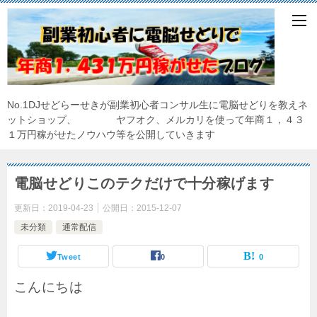
No.1DJせどらーせきが副業初心者コンサル生に電脳せどりを教えネ
ットショップ、 ヤフオク、メルカリを使って年商１，４３
１万円稼がせたノウハウ等を公開していきます
電脳せどりこのテクだけで十分稼げます
更新日：
2019-04-23
公開日：
2015-12-07
未分類
通常配信
Tweet
0
0
こんにちは