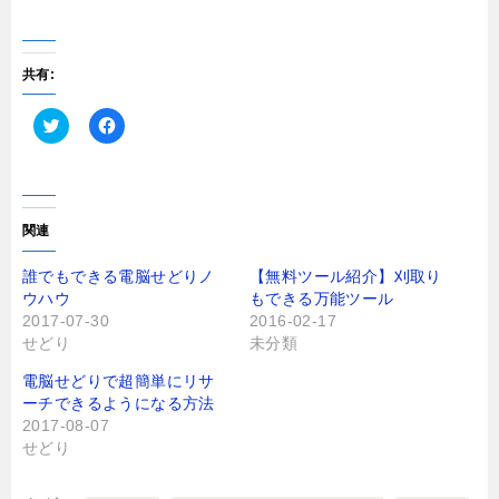
共有:
ク
F
リ
a
ッ
c
ク
e
し
b
て
o
T
o
関連
w
k
i
で
t
共
誰でもできる電脳せどりノ
【無料ツール紹介】刈取り
t
有
ウハウ
もできる万能ツール
e
す
r
る
2017-07-30
2016-02-17
で
に
せどり
未分類
共
は
有
ク
(
リ
電脳せどりで超簡単にリサ
新
ッ
し
ク
ーチできるようになる方法
い
し
2017-08-07
ウ
て
ィ
く
せどり
ン
だ
ド
さ
ウ
い