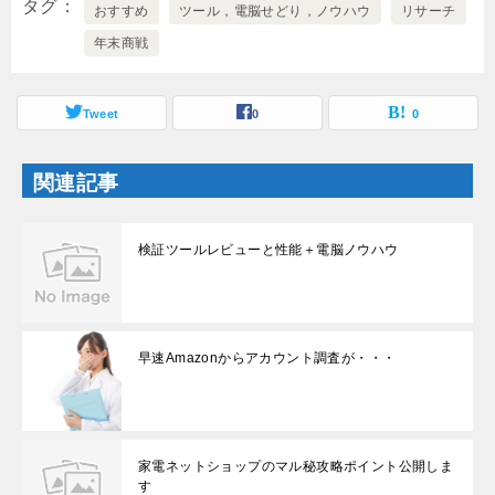
で
(
タグ
おすすめ
ツール，電脳せどり，ノウハウ
リサーチ
開
新
き
し
年末商戦
ま
い
す
ウ
)
ィ
ン
ド
Tweet
0
0
ウ
で
開
き
ま
関連記事
す
)
検証ツールレビューと性能＋電脳ノウハウ
早速Amazonからアカウント調査が・・・
家電ネットショップのマル秘攻略ポイント公開しま
す