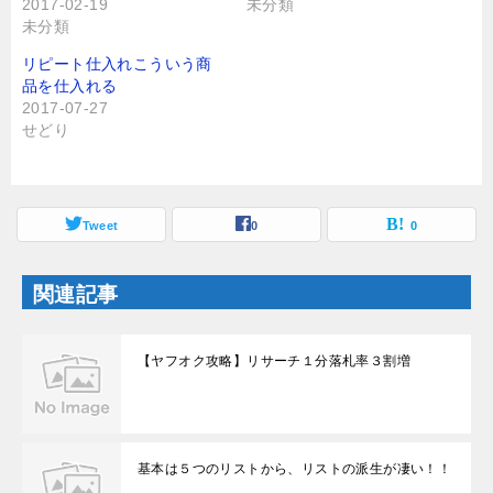
2017-02-19
未分類
共
は
有
ク
未分類
(
リ
新
ッ
し
ク
リピート仕入れこういう商
い
し
品を仕入れる
ウ
て
ィ
く
2017-07-27
ン
だ
せどり
ド
さ
ウ
い
で
(
開
新
き
し
ま
い
す
ウ
Tweet
0
0
)
ィ
ン
ド
ウ
関連記事
で
開
き
ま
す
【ヤフオク攻略】リサーチ１分落札率３割増
)
基本は５つのリストから、リストの派生が凄い！！