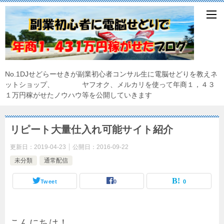
No.1DJせどらーせきが副業初心者コンサル生に電脳せどりを教えネ
ットショップ、 ヤフオク、メルカリを使って年商１，４３
１万円稼がせたノウハウ等を公開していきます
リピート大量仕入れ可能サイト紹介
更新日：
2019-04-23
公開日：
2016-09-22
未分類
通常配信
Tweet
0
0
こんにちは！