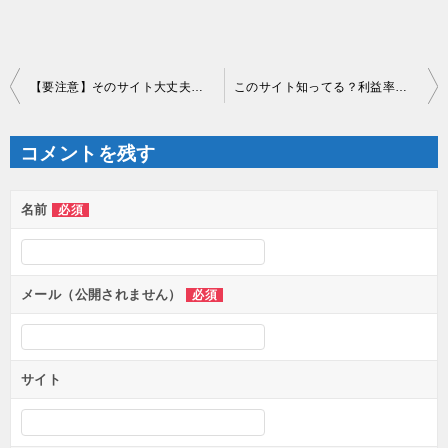
投
【要注意】そのサイト大丈夫ですか？
このサイト知ってる？利益率３０％当たり前
稿
ナ
ビ
ゲ
コメントを残す
ー
シ
ョ
ン
名前
必須
メール（公開されません）
必須
サイト