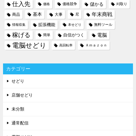
仕入先
儲かる
価格競争
刈取り
価格
年末商戦
基本
商品
大事
尼
拡張機能
無料ツール
情報収集
本せどり
稼げる
電脳
自信がつく
簡単
電脳せどり
Ａｍａｚｏｎ
高回転率
カテゴリー
せどり
店舗せどり
未分類
通常配信