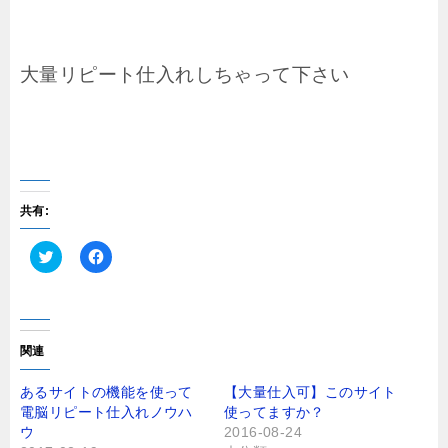
大量リピート仕入れしちゃって下さい
共有:
ク
F
リ
a
ッ
c
ク
e
し
b
て
o
T
o
関連
w
k
i
で
t
共
あるサイトの機能を使って
【大量仕入可】このサイト
t
有
電脳リピート仕入れノウハ
使ってますか？
e
す
r
る
ウ
2016-08-24
で
に