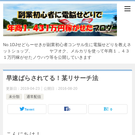
No.1DJせどらーせきが副業初心者コンサル生に電脳せどりを教えネ
ットショップ、 ヤフオク、メルカリを使って年商１，４３
１万円稼がせたノウハウ等を公開していきます
早速ばらされてる！某リサーチ法
更新日：
2019-04-23
公開日：
2016-08-20
未分類
通常配信
Tweet
0
0
こんにちは！