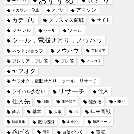
アマゾン
アカウント停止
アプリ
カテゴリ
クリスマス商戦
サイト
ジャンル
ツール
セール
ツール，電脳せどり，ノウハウ
ノウハウ
ネットショップ
プレミア
プレミア，プレ値
プレ値
メルカリ
ヤフオク
ヤフオク，電脳せどり，ツール，リサーチ
リサーチ
仕入
ライバル少ない
仕入先
儲かる
価格競争
刈取り
価格
年末商戦
基本
商品
大事
尼
拡張機能
無料ツール
情報収集
本せどり
稼げる
電脳
自信がつく
簡単