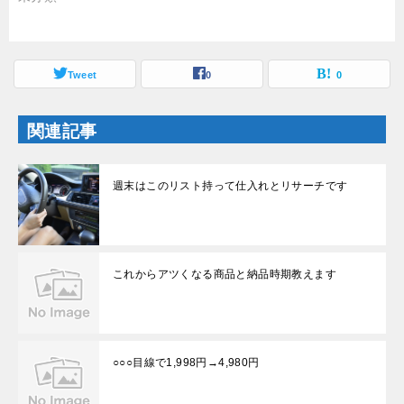
で
(
開
新
き
し
ま
い
す
ウ
)
ィ
ン
Tweet
0
0
ド
ウ
で
開
関連記事
き
ま
す
)
週末はこのリスト持って仕入れとリサーチです
これからアツくなる商品と納品時期教えます
○○○目線で1,998円→4,980円