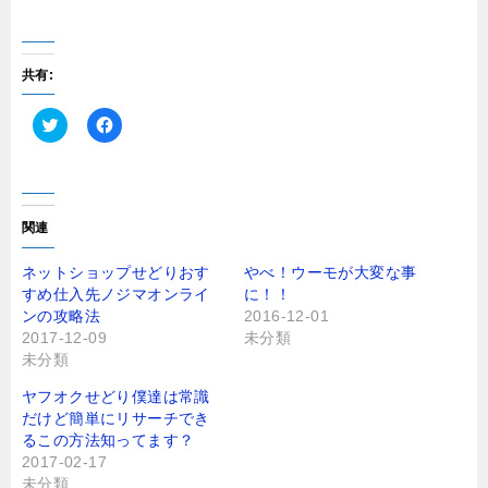
共有:
ク
F
リ
a
ッ
c
ク
e
し
b
て
o
T
o
関連
w
k
i
で
t
共
ネットショップせどりおす
やべ！ウーモが大変な事
t
有
すめ仕入先ノジマオンライ
に！！
e
す
r
る
ンの攻略法
2016-12-01
で
に
2017-12-09
未分類
共
は
有
ク
未分類
(
リ
新
ッ
し
ク
ヤフオクせどり僕達は常識
い
し
だけど簡単にリサーチでき
ウ
て
ィ
く
るこの方法知ってます？
ン
だ
2017-02-17
ド
さ
ウ
い
未分類