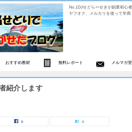
No.1DJせどらーせきが副
ヤフオク、メルカリを使って年商
おすすめ教材
無料レポート
メルマガ登
業者紹介します
0
0