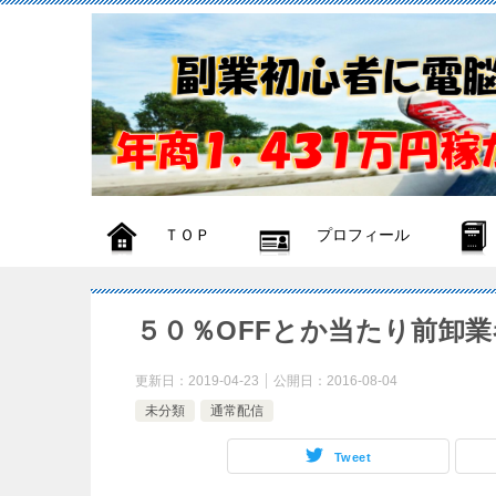
ＴＯＰ
プロフィール
５０％OFFとか当たり前卸
更新日：
2019-04-23
公開日：
2016-08-04
未分類
通常配信
Tweet