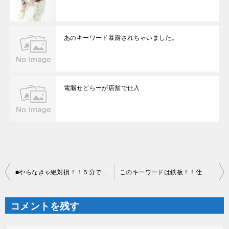
あのキーワード暴露されちゃいました。
電脳せどらーが店舗で仕入
投
■やらなきゃ絶対損！！５分でできる簡単設定■
このキーワードは鉄板！！仕入場所１０件公開
稿
ナ
ビ
ゲ
コメントを残す
ー
シ
ョ