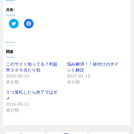
共有:
ク
F
リ
a
ッ
c
ク
e
し
b
て
o
T
o
関連
w
k
i
で
t
共
このサイト知ってる？利益
悩み解消！！値付けのポイ
t
有
率３０％当たり前
ント解説
e
す
r
る
2016-09-23
2017-01-15
で
に
未分類
未分類
共
は
有
ク
(
リ
１つ落札したら終了ではダ
新
ッ
し
ク
メ
い
し
2016-05-11
ウ
て
ィ
く
未分類
ン
だ
ド
さ
ウ
い
で
(
開
新
き
し