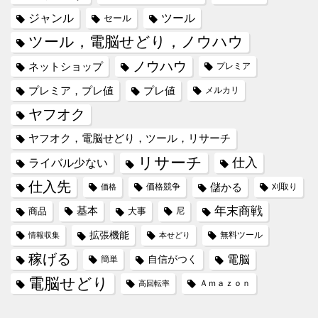
ジャンル
ツール
セール
ツール，電脳せどり，ノウハウ
ノウハウ
ネットショップ
プレミア
プレミア，プレ値
プレ値
メルカリ
ヤフオク
ヤフオク，電脳せどり，ツール，リサーチ
リサーチ
仕入
ライバル少ない
仕入先
儲かる
価格競争
刈取り
価格
年末商戦
基本
商品
大事
尼
拡張機能
無料ツール
情報収集
本せどり
稼げる
電脳
自信がつく
簡単
電脳せどり
Ａｍａｚｏｎ
高回転率