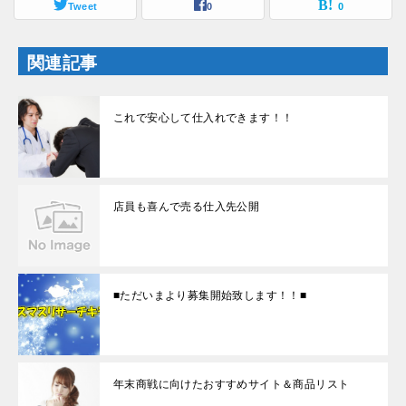
ま
Tweet
い
0
0
す
ウ
)
ィ
ン
ド
関連記事
ウ
で
開
き
ま
これで安心して仕入れできます！！
す
)
店員も喜んで売る仕入先公開
■ただいまより募集開始致します！！■
年末商戦に向けたおすすめサイト＆商品リスト