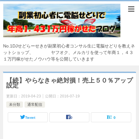
No.1DJせどらーせきが副業初心者コンサル生に電脳せどりを教えネ
ットショップ、 ヤフオク、メルカリを使って年商１，４３
１万円稼がせたノウハウ等を公開していきます
【続】やらなきゃ絶対損！売上５０％アップ
設定
更新日：
2019-04-23
公開日：
2016-07-19
未分類
通常配信
Tweet
0
0