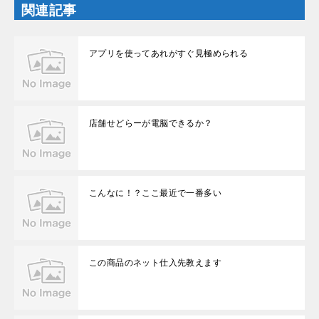
ド
関連記事
ウ
で
開
き
ま
アプリを使ってあれがすぐ見極められる
す
)
店舗せどらーが電脳できるか？
こんなに！？ここ最近で一番多い
この商品のネット仕入先教えます