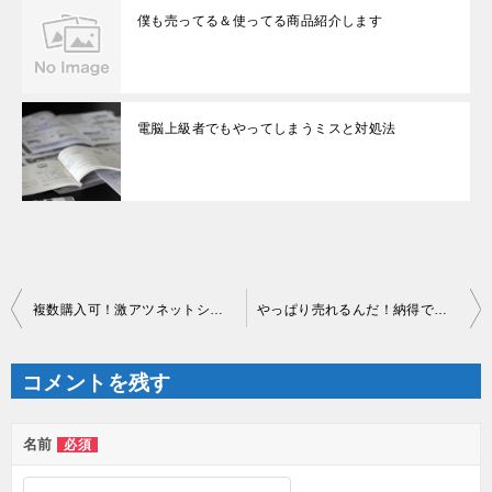
僕も売ってる＆使ってる商品紹介します
電脳上級者でもやってしまうミスと対処法
投
複数購入可！激アツネットショップ
やっぱり売れるんだ！納得できました
稿
ナ
ビ
ゲ
コメントを残す
ー
シ
ョ
ン
名前
必須