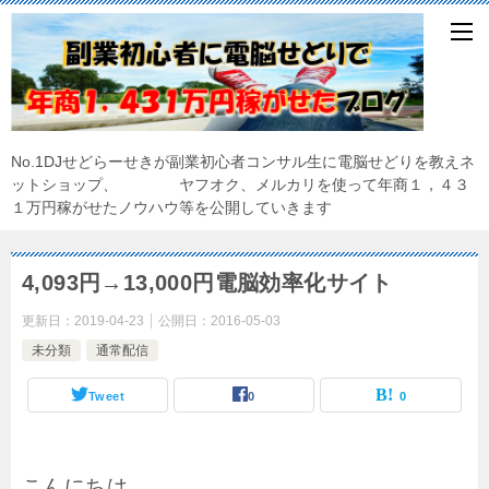
No.1DJせどらーせきが副業初心者コンサル生に電脳せどりを教えネ
ットショップ、 ヤフオク、メルカリを使って年商１，４３
１万円稼がせたノウハウ等を公開していきます
4,093円→13,000円電脳効率化サイト
更新日：
2019-04-23
公開日：
2016-05-03
未分類
通常配信
Tweet
0
0
こんにちは