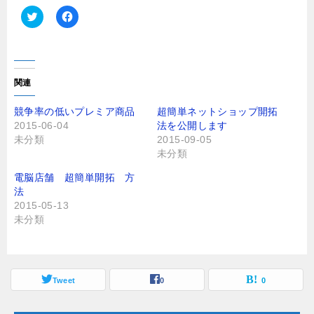
ク
F
リ
a
ッ
c
ク
e
し
b
て
o
T
o
関連
w
k
i
で
t
共
競争率の低いプレミア商品
超簡単ネットショップ開拓
t
有
2015-06-04
法を公開します
e
す
r
る
未分類
2015-09-05
で
に
未分類
共
は
有
ク
(
リ
電脳店舗 超簡単開拓 方
新
ッ
し
ク
法
い
し
2015-05-13
ウ
て
ィ
く
未分類
ン
だ
ド
さ
ウ
い
で
(
開
新
き
し
ま
Tweet
い
0
0
す
ウ
)
ィ
ン